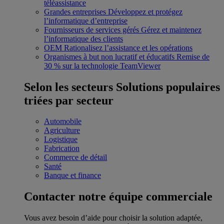
téléassistance
Grandes entreprises
Développez et protégez
l’informatique d’entreprise
Fournisseurs de services gérés
Gérez et maintenez
l’informatique des clients
OEM
Rationalisez l’assistance et les opérations
Organismes à but non lucratif et éducatifs
Remise de
30 % sur la technologie TeamViewer
Selon les secteurs
Solutions populaires
triées par secteur
Automobile
Agriculture
Logistique
Fabrication
Commerce de détail
Santé
Banque et finance
Contacter notre équipe commerciale
Vous avez besoin d’aide pour choisir la solution adaptée,