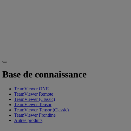
Base de connaissance
TeamViewer ONE
TeamViewer Remote
TeamViewer (Classic)
TeamViewer Tensor
TeamViewer Tensor (Classic)
TeamViewer Frontline
Autres produits