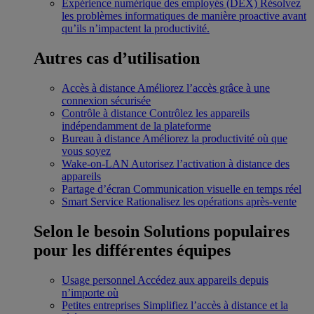
Expérience numérique des employés (DEX)
Résolvez
les problèmes informatiques de manière proactive avant
qu’ils n’impactent la productivité.
Autres cas d’utilisation
Accès à distance
Améliorez l’accès grâce à une
connexion sécurisée
Contrôle à distance
Contrôlez les appareils
indépendamment de la plateforme
Bureau à distance
Améliorez la productivité où que
vous soyez
Wake-on-LAN
Autorisez l’activation à distance des
appareils
Partage d’écran
Communication visuelle en temps réel
Smart Service
Rationalisez les opérations après-vente
Selon le besoin
Solutions populaires
pour les différentes équipes
Usage personnel
Accédez aux appareils depuis
n’importe où
Petites entreprises
Simplifiez l’accès à distance et la