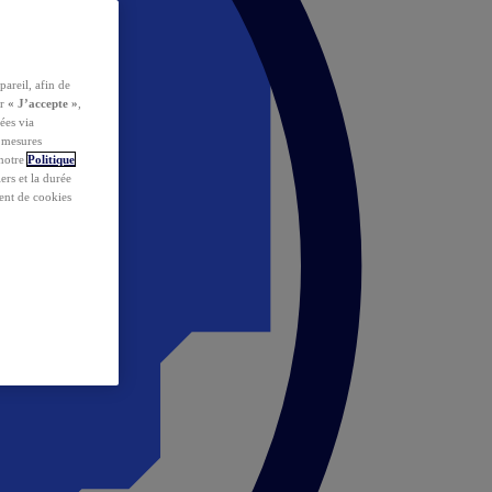
pareil, afin de
ur
« J’accepte »
,
ées via
s mesures
 notre
Politique
iers et la durée
ent de cookies