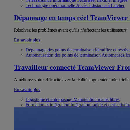
Téléassistance informatique
Sécurisée, flexible, intégrée
Technologie opérationnelle
Accès à distance à l’atelier
Dépannage en temps réel
TeamViewer
Résolvez les problèmes avant qu’ils n’affectent les utilisateurs.
En savoir plus
Dépannage des points de terminaison
Identifiez et résol
Automatisation des points de terminaison
Automatisez les
Travailleur connecté
TeamViewer Fron
Améliorez votre efficacité avec la réalité augmentée industrielle
En savoir plus
Logistique et entreposage
Manutention mains libres
Formation et intégration
Intégration rapide et perfection