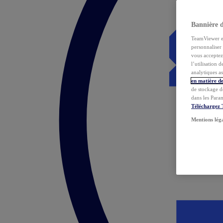
Bannière 
TeamViewer et 
personnaliser 
vous acceptez 
l’utilisation 
analytiques as
en matière de
de stockage d
dans les Para
Téléchargez
Mentions lég