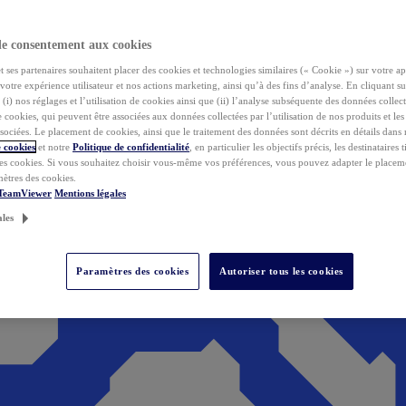
de consentement aux cookies
ses partenaires souhaitent placer des cookies et technologies similaires (« Cookie ») sur votre ap
votre expérience utilisateur et nos actions marketing, ainsi qu’à des fins d’analyse. En cliquant s
(i) nos réglages et l’utilisation de cookies ainsi que (ii) l’analyse subséquente des données collect
de cookies, qui peuvent être associées aux données collectées par l’utilisation de nos produits et le
sociées. Le placement de cookies, ainsi que le traitement des données sont décrits en détails dans
 cookies
et notre
Politique de confidentialité
, en particulier les objectifs précis, les destinataires t
es cookies. Si vous souhaitez choisir vous-même vos préférences, vous pouvez adapter le placem
mètres des cookies.
 TeamViewer
Mentions légales
ales
Paramètres des cookies
Autoriser tous les cookies