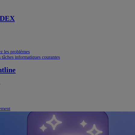
 DEX
vez les problèmes
 tâches informatiques courantes
tline
.
nement