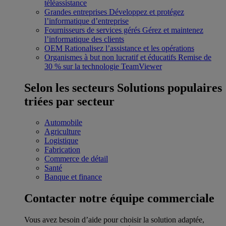
téléassistance
Grandes entreprises
Développez et protégez
l’informatique d’entreprise
Fournisseurs de services gérés
Gérez et maintenez
l’informatique des clients
OEM
Rationalisez l’assistance et les opérations
Organismes à but non lucratif et éducatifs
Remise de
30 % sur la technologie TeamViewer
Selon les secteurs
Solutions populaires
triées par secteur
Automobile
Agriculture
Logistique
Fabrication
Commerce de détail
Santé
Banque et finance
Contacter notre équipe commerciale
Vous avez besoin d’aide pour choisir la solution adaptée,