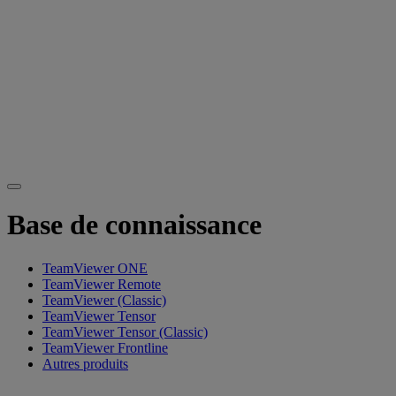
Base de connaissance
TeamViewer ONE
TeamViewer Remote
TeamViewer (Classic)
TeamViewer Tensor
TeamViewer Tensor (Classic)
TeamViewer Frontline
Autres produits