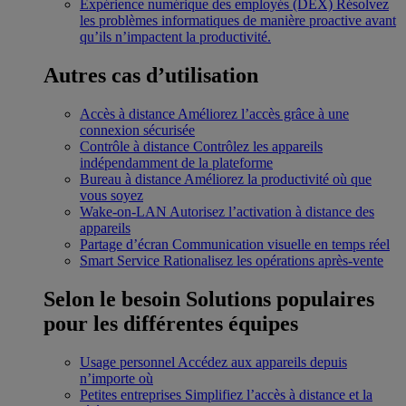
Expérience numérique des employés (DEX)
Résolvez
les problèmes informatiques de manière proactive avant
qu’ils n’impactent la productivité.
Autres cas d’utilisation
Accès à distance
Améliorez l’accès grâce à une
connexion sécurisée
Contrôle à distance
Contrôlez les appareils
indépendamment de la plateforme
Bureau à distance
Améliorez la productivité où que
vous soyez
Wake-on-LAN
Autorisez l’activation à distance des
appareils
Partage d’écran
Communication visuelle en temps réel
Smart Service
Rationalisez les opérations après-vente
Selon le besoin
Solutions populaires
pour les différentes équipes
Usage personnel
Accédez aux appareils depuis
n’importe où
Petites entreprises
Simplifiez l’accès à distance et la