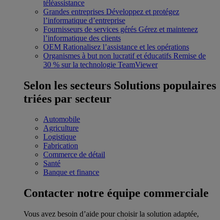
téléassistance
Grandes entreprises
Développez et protégez
l’informatique d’entreprise
Fournisseurs de services gérés
Gérez et maintenez
l’informatique des clients
OEM
Rationalisez l’assistance et les opérations
Organismes à but non lucratif et éducatifs
Remise de
30 % sur la technologie TeamViewer
Selon les secteurs
Solutions populaires
triées par secteur
Automobile
Agriculture
Logistique
Fabrication
Commerce de détail
Santé
Banque et finance
Contacter notre équipe commerciale
Vous avez besoin d’aide pour choisir la solution adaptée,