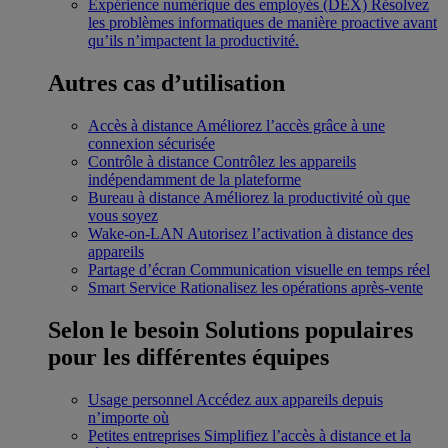
Expérience numérique des employés (DEX)
Résolvez
les problèmes informatiques de manière proactive avant
qu’ils n’impactent la productivité.
Autres cas d’utilisation
Accès à distance
Améliorez l’accès grâce à une
connexion sécurisée
Contrôle à distance
Contrôlez les appareils
indépendamment de la plateforme
Bureau à distance
Améliorez la productivité où que
vous soyez
Wake-on-LAN
Autorisez l’activation à distance des
appareils
Partage d’écran
Communication visuelle en temps réel
Smart Service
Rationalisez les opérations après-vente
Selon le besoin
Solutions populaires
pour les différentes équipes
Usage personnel
Accédez aux appareils depuis
n’importe où
Petites entreprises
Simplifiez l’accès à distance et la