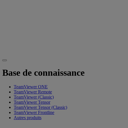
Base de connaissance
TeamViewer ONE
TeamViewer Remote
TeamViewer (Classic)
TeamViewer Tensor
TeamViewer Tensor (Classic)
TeamViewer Frontline
Autres produits