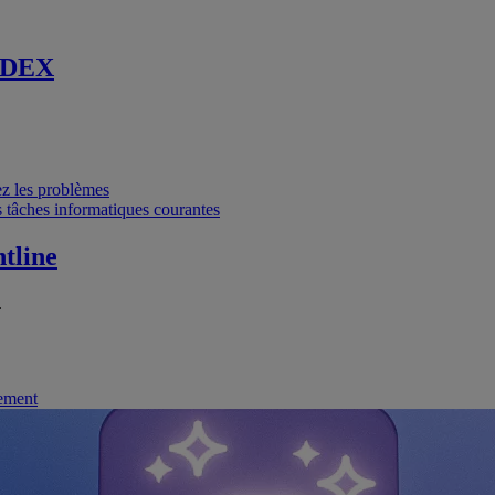
 DEX
vez les problèmes
 tâches informatiques courantes
tline
.
nement