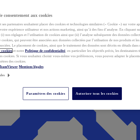
de consentement aux cookies
ses partenaires souhaitent placer des cookies et technologies similaires (« Cookie ») sur votre ap
votre expérience utilisateur et nos actions marketing, ainsi qu’à des fins d’analyse. En cliquant s
(i) nos réglages et l’utilisation de cookies ainsi que (ii) l’analyse subséquente des données collect
de cookies, qui peuvent être associées aux données collectées par l’utilisation de nos produits et le
sociées. Le placement de cookies, ainsi que le traitement des données sont décrits en détails dans
 cookies
et notre
Politique de confidentialité
, en particulier les objectifs précis, les destinataires t
es cookies. Si vous souhaitez choisir vous-même vos préférences, vous pouvez adapter le placem
mètres des cookies.
 TeamViewer
Mentions légales
ales
Paramètres des cookies
Autoriser tous les cookies