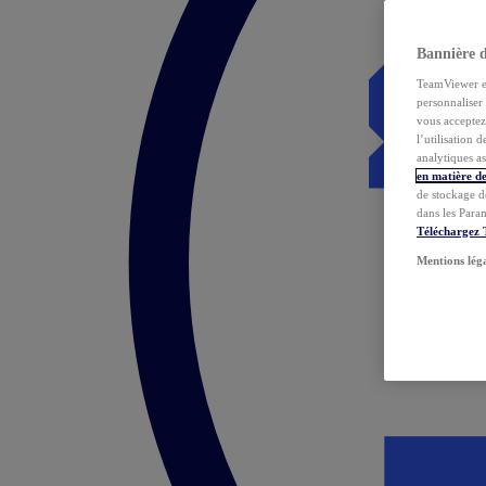
Bannière 
TeamViewer et 
personnaliser 
vous acceptez 
l’utilisation 
analytiques as
en matière de
de stockage d
dans les Para
Téléchargez
Mentions lég