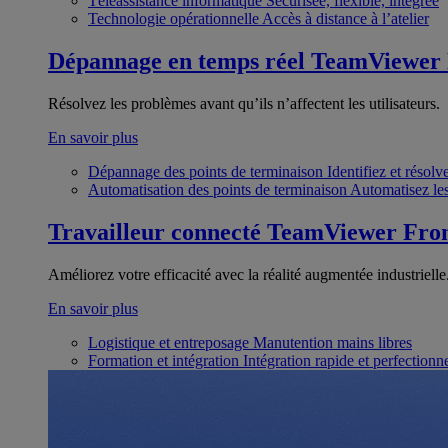
Téléassistance informatique
Sécurisée, flexible, intégrée
Technologie opérationnelle
Accès à distance à l’atelier
Dépannage en temps réel
TeamViewer
Résolvez les problèmes avant qu’ils n’affectent les utilisateurs.
En savoir plus
Dépannage des points de terminaison
Identifiez et résol
Automatisation des points de terminaison
Automatisez les
Travailleur connecté
TeamViewer Fron
Améliorez votre efficacité avec la réalité augmentée industrielle
En savoir plus
Logistique et entreposage
Manutention mains libres
Formation et intégration
Intégration rapide et perfection