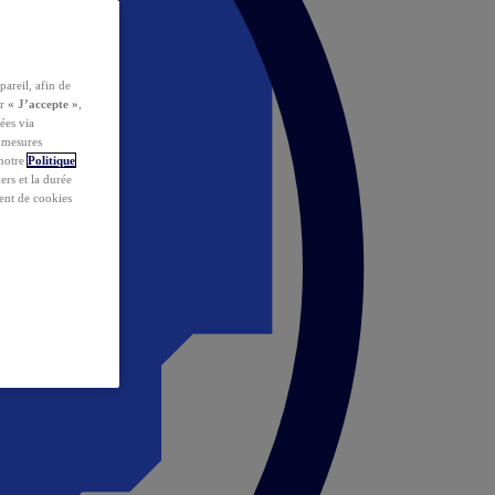
pareil, afin de
ur
« J’accepte »
,
ées via
s mesures
 notre
Politique
iers et la durée
ent de cookies