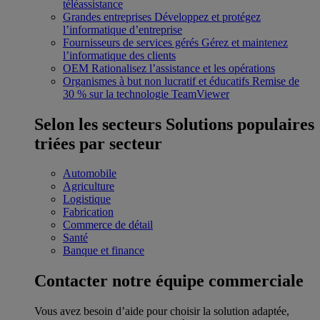
téléassistance
Grandes entreprises
Développez et protégez
l’informatique d’entreprise
Fournisseurs de services gérés
Gérez et maintenez
l’informatique des clients
OEM
Rationalisez l’assistance et les opérations
Organismes à but non lucratif et éducatifs
Remise de
30 % sur la technologie TeamViewer
Selon les secteurs
Solutions populaires
triées par secteur
Automobile
Agriculture
Logistique
Fabrication
Commerce de détail
Santé
Banque et finance
Contacter notre équipe commerciale
Vous avez besoin d’aide pour choisir la solution adaptée,