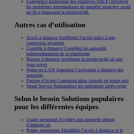
Expérience numérique des employés (DEX)
Résolvez
les problèmes informatiques de manière proactive avant
qu’ils n’impactent la productivité.
Autres cas d’utilisation
Accès à distance
Améliorez l’accès grâce à une
connexion sécurisée
Contrôle à distance
Contrôlez les appareils
indépendamment de la plateforme
Bureau à distance
Améliorez la productivité où que
vous soyez
Wake-on-LAN
Autorisez l’activation à distance des
appareils
Partage d’écran
Communication visuelle en temps réel
Smart Service
Rationalisez les opérations après-vente
Selon le besoin
Solutions populaires
pour les différentes équipes
Usage personnel
Accédez aux appareils depuis
n’importe où
Petites entreprises
Simplifiez l’accès à distance et la