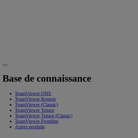
Base de connaissance
TeamViewer ONE
TeamViewer Remote
TeamViewer (Classic)
TeamViewer Tensor
TeamViewer Tensor (Classic)
TeamViewer Frontline
Autres produits