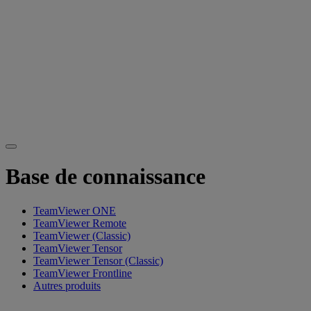
Base de connaissance
TeamViewer ONE
TeamViewer Remote
TeamViewer (Classic)
TeamViewer Tensor
TeamViewer Tensor (Classic)
TeamViewer Frontline
Autres produits