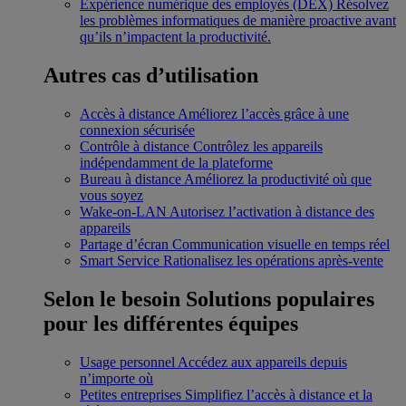
Expérience numérique des employés (DEX)
Résolvez
les problèmes informatiques de manière proactive avant
qu’ils n’impactent la productivité.
Autres cas d’utilisation
Accès à distance
Améliorez l’accès grâce à une
connexion sécurisée
Contrôle à distance
Contrôlez les appareils
indépendamment de la plateforme
Bureau à distance
Améliorez la productivité où que
vous soyez
Wake-on-LAN
Autorisez l’activation à distance des
appareils
Partage d’écran
Communication visuelle en temps réel
Smart Service
Rationalisez les opérations après-vente
Selon le besoin
Solutions populaires
pour les différentes équipes
Usage personnel
Accédez aux appareils depuis
n’importe où
Petites entreprises
Simplifiez l’accès à distance et la