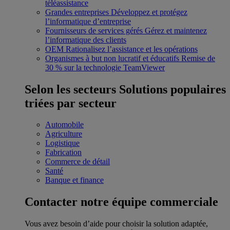
téléassistance
Grandes entreprises
Développez et protégez
l’informatique d’entreprise
Fournisseurs de services gérés
Gérez et maintenez
l’informatique des clients
OEM
Rationalisez l’assistance et les opérations
Organismes à but non lucratif et éducatifs
Remise de
30 % sur la technologie TeamViewer
Selon les secteurs
Solutions populaires
triées par secteur
Automobile
Agriculture
Logistique
Fabrication
Commerce de détail
Santé
Banque et finance
Contacter notre équipe commerciale
Vous avez besoin d’aide pour choisir la solution adaptée,