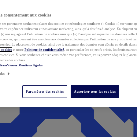
de consentement aux cookies
ses partenaires souhaitent placer des cookies et technologies similaires (« Cookie ») sur votre ap
votre expérience utilisateur et nos actions marketing, ainsi qu’à des fins d’analyse. En cliquant s
(i) nos réglages et l’utilisation de cookies ainsi que (ii) l’analyse subséquente des données collect
de cookies, qui peuvent être associées aux données collectées par l’utilisation de nos produits et le
sociées. Le placement de cookies, ainsi que le traitement des données sont décrits en détails dans
 cookies
et notre
Politique de confidentialité
, en particulier les objectifs précis, les destinataires t
es cookies. Si vous souhaitez choisir vous-même vos préférences, vous pouvez adapter le placem
mètres des cookies.
 TeamViewer
Mentions légales
ales
Paramètres des cookies
Autoriser tous les cookies