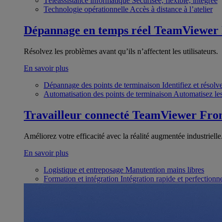
Téléassistance informatique
Sécurisée, flexible, intégrée
Technologie opérationnelle
Accès à distance à l’atelier
Dépannage en temps réel
TeamViewer
Résolvez les problèmes avant qu’ils n’affectent les utilisateurs.
En savoir plus
Dépannage des points de terminaison
Identifiez et résol
Automatisation des points de terminaison
Automatisez les
Travailleur connecté
TeamViewer Fron
Améliorez votre efficacité avec la réalité augmentée industrielle
En savoir plus
Logistique et entreposage
Manutention mains libres
Formation et intégration
Intégration rapide et perfection