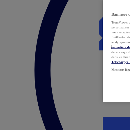
Bannière 
TeamViewer et 
personnaliser 
vous acceptez 
l’utilisation 
analytiques as
en matière de
de stockage d
dans les Para
Téléchargez
Mentions lég