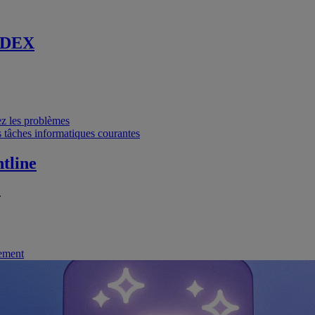
 DEX
vez les problèmes
 tâches informatiques courantes
tline
.
nement