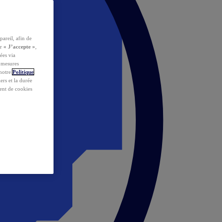
pareil, afin de
ur
« J’accepte »
,
ées via
s mesures
 notre
Politique
iers et la durée
ent de cookies