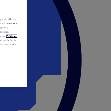
pareil, afin de
ur
« J’accepte »
,
ées via
s mesures
 notre
Politique
iers et la durée
ent de cookies