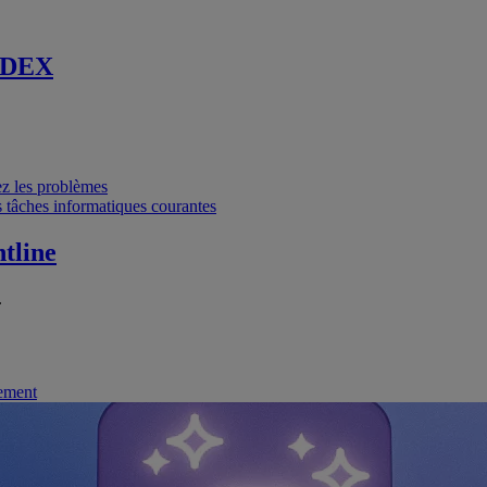
 DEX
vez les problèmes
 tâches informatiques courantes
tline
.
nement