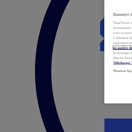
Bannière 
TeamViewer et 
personnaliser 
vous acceptez 
l’utilisation 
analytiques as
en matière de
de stockage d
dans les Para
Téléchargez
Mentions lég