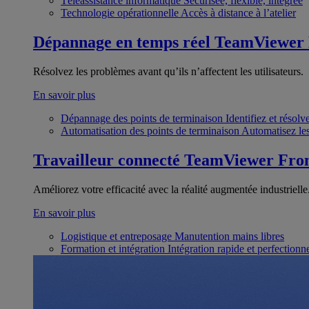
Téléassistance informatique
Sécurisée, flexible, intégrée
Technologie opérationnelle
Accès à distance à l’atelier
Dépannage en temps réel
TeamViewer
Résolvez les problèmes avant qu’ils n’affectent les utilisateurs.
En savoir plus
Dépannage des points de terminaison
Identifiez et résol
Automatisation des points de terminaison
Automatisez les
Travailleur connecté
TeamViewer Fron
Améliorez votre efficacité avec la réalité augmentée industrielle
En savoir plus
Logistique et entreposage
Manutention mains libres
Formation et intégration
Intégration rapide et perfection