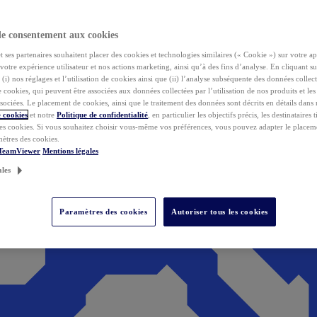
de consentement aux cookies
ses partenaires souhaitent placer des cookies et technologies similaires (« Cookie ») sur votre ap
votre expérience utilisateur et nos actions marketing, ainsi qu’à des fins d’analyse. En cliquant s
(i) nos réglages et l’utilisation de cookies ainsi que (ii) l’analyse subséquente des données collect
de cookies, qui peuvent être associées aux données collectées par l’utilisation de nos produits et le
sociées. Le placement de cookies, ainsi que le traitement des données sont décrits en détails dans
 cookies
et notre
Politique de confidentialité
, en particulier les objectifs précis, les destinataires t
es cookies. Si vous souhaitez choisir vous-même vos préférences, vous pouvez adapter le placem
mètres des cookies.
 TeamViewer
Mentions légales
ales
Paramètres des cookies
Autoriser tous les cookies