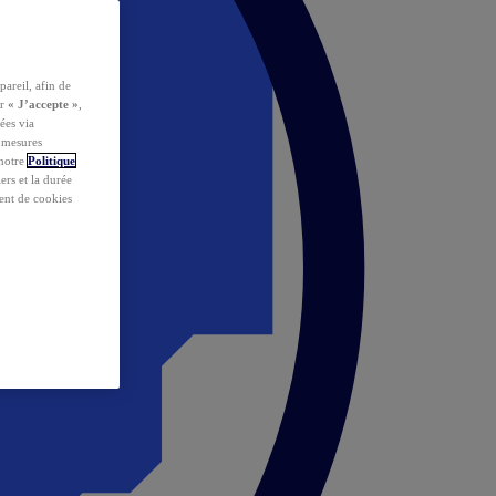
pareil, afin de
ur
« J’accepte »
,
ées via
s mesures
 notre
Politique
iers et la durée
ent de cookies