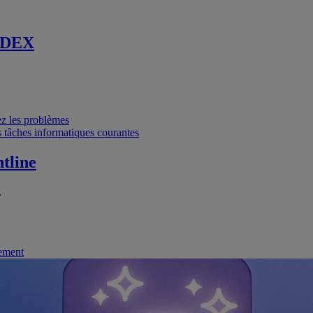
 DEX
vez les problèmes
 tâches informatiques courantes
tline
.
nement