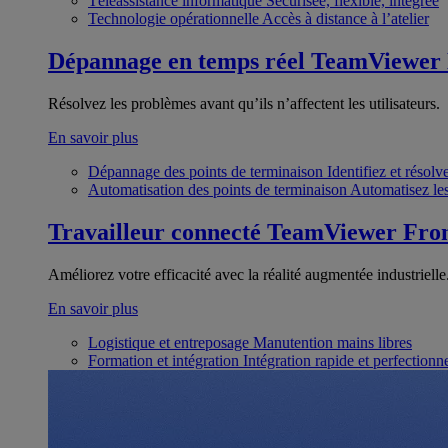
Téléassistance informatique
Sécurisée, flexible, intégrée
Technologie opérationnelle
Accès à distance à l’atelier
Dépannage en temps réel
TeamViewer
Résolvez les problèmes avant qu’ils n’affectent les utilisateurs.
En savoir plus
Dépannage des points de terminaison
Identifiez et résol
Automatisation des points de terminaison
Automatisez les
Travailleur connecté
TeamViewer Fron
Améliorez votre efficacité avec la réalité augmentée industrielle
En savoir plus
Logistique et entreposage
Manutention mains libres
Formation et intégration
Intégration rapide et perfection