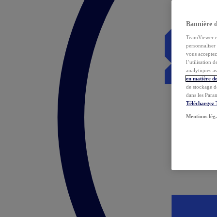
Bannière 
TeamViewer et 
personnaliser 
vous acceptez 
l’utilisation 
analytiques as
en matière de
de stockage d
dans les Para
Téléchargez
Mentions lég