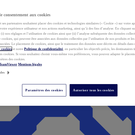
de consentement aux cookies
ses partenaires souhaitent placer des cookies et technologies similaires (« Cookie ») sur votre ap
votre expérience utilisateur et nos actions marketing, ainsi qu’à des fins d’analyse. En cliquant s
(i) nos réglages et l’utilisation de cookies ainsi que (ii) l’analyse subséquente des données collect
de cookies, qui peuvent être associées aux données collectées par l’utilisation de nos produits et le
sociées. Le placement de cookies, ainsi que le traitement des données sont décrits en détails dans
 cookies
et notre
Politique de confidentialité
, en particulier les objectifs précis, les destinataires t
es cookies. Si vous souhaitez choisir vous-même vos préférences, vous pouvez adapter le placem
mètres des cookies.
 TeamViewer
Mentions légales
ales
Paramètres des cookies
Autoriser tous les cookies