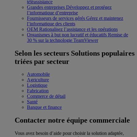
téléassistance
Grandes entreprises
Développez et protégez
l’informatique d’entreprise
Fournisseurs de services gérés
Gérez et maintenez
l’informatique des clients
OEM
Rationalisez l’assistance et les opérations
Organismes à but non lucratif et éducatifs
Remise de
30 % sur la technologie TeamViewer
Selon les secteurs
Solutions populaires
triées par secteur
Automobile
Agriculture
Logistique
Fabrication
Commerce de détail
Santé
Banque et finance
Contacter notre équipe commerciale
Vous avez besoin d’aide pour choisir la solution adaptée,