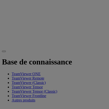
Base de connaissance
TeamViewer ONE
TeamViewer Remote
TeamViewer (Classic)
TeamViewer Tensor
TeamViewer Tensor (Classic)
TeamViewer Frontline
Autres produits