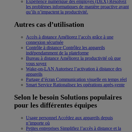
Expérience numérique des employés (DEX)
Résolvez
les problèmes informatiques de manière proactive avant
qu’ils n’impactent la productivité.
Autres cas d’utilisation
Accès à distance
Améliorez l’accès grâce à une
connexion sécurisée
Contrôle à distance
Contrôlez les appareils
indépendamment de la plateforme
Bureau à distance
Améliorez la productivité où que
vous soyez
Wake-on-LAN
Autorisez l’activation à distance des
appareils
Partage d’écran
Communication visuelle en temps réel
Smart Service
Rationalisez les opérations après-vente
Selon le besoin
Solutions populaires
pour les différentes équipes
Usage personnel
Accédez aux appareils depuis
n’importe où
Petites entreprises
Simplifiez l’accès à distance et la