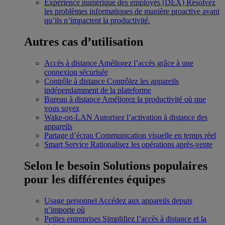
Expérience numérique des employés (DEX)
Résolvez
les problèmes informatiques de manière proactive avant
qu’ils n’impactent la productivité.
Autres cas d’utilisation
Accès à distance
Améliorez l’accès grâce à une
connexion sécurisée
Contrôle à distance
Contrôlez les appareils
indépendamment de la plateforme
Bureau à distance
Améliorez la productivité où que
vous soyez
Wake-on-LAN
Autorisez l’activation à distance des
appareils
Partage d’écran
Communication visuelle en temps réel
Smart Service
Rationalisez les opérations après-vente
Selon le besoin
Solutions populaires
pour les différentes équipes
Usage personnel
Accédez aux appareils depuis
n’importe où
Petites entreprises
Simplifiez l’accès à distance et la