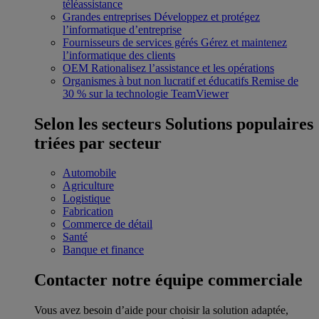
téléassistance
Grandes entreprises
Développez et protégez
l’informatique d’entreprise
Fournisseurs de services gérés
Gérez et maintenez
l’informatique des clients
OEM
Rationalisez l’assistance et les opérations
Organismes à but non lucratif et éducatifs
Remise de
30 % sur la technologie TeamViewer
Selon les secteurs
Solutions populaires
triées par secteur
Automobile
Agriculture
Logistique
Fabrication
Commerce de détail
Santé
Banque et finance
Contacter notre équipe commerciale
Vous avez besoin d’aide pour choisir la solution adaptée,