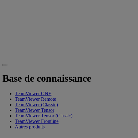
Base de connaissance
TeamViewer ONE
TeamViewer Remote
TeamViewer (Classic)
TeamViewer Tensor
TeamViewer Tensor (Classic)
TeamViewer Frontline
Autres produits