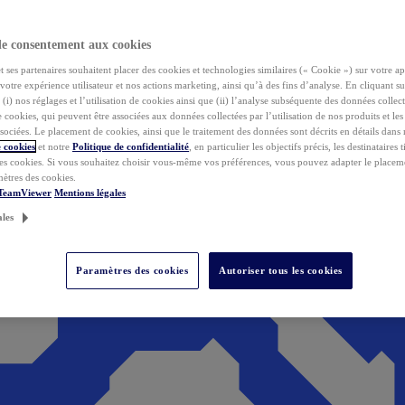
de consentement aux cookies
ses partenaires souhaitent placer des cookies et technologies similaires (« Cookie ») sur votre ap
votre expérience utilisateur et nos actions marketing, ainsi qu’à des fins d’analyse. En cliquant s
(i) nos réglages et l’utilisation de cookies ainsi que (ii) l’analyse subséquente des données collect
de cookies, qui peuvent être associées aux données collectées par l’utilisation de nos produits et le
sociées. Le placement de cookies, ainsi que le traitement des données sont décrits en détails dans
 cookies
et notre
Politique de confidentialité
, en particulier les objectifs précis, les destinataires t
es cookies. Si vous souhaitez choisir vous-même vos préférences, vous pouvez adapter le placem
mètres des cookies.
 TeamViewer
Mentions légales
ales
Paramètres des cookies
Autoriser tous les cookies