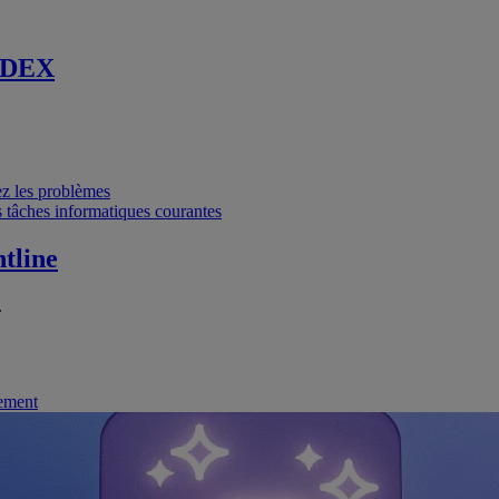
 DEX
vez les problèmes
 tâches informatiques courantes
tline
.
nement