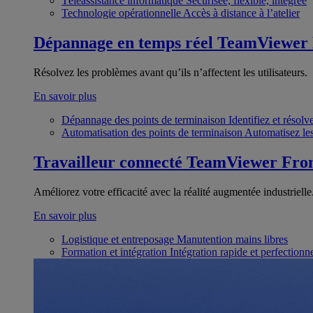
Téléassistance informatique
Sécurisée, flexible, intégrée
Technologie opérationnelle
Accès à distance à l’atelier
Dépannage en temps réel
TeamViewer
Résolvez les problèmes avant qu’ils n’affectent les utilisateurs.
En savoir plus
Dépannage des points de terminaison
Identifiez et résol
Automatisation des points de terminaison
Automatisez les
Travailleur connecté
TeamViewer Fron
Améliorez votre efficacité avec la réalité augmentée industrielle
En savoir plus
Logistique et entreposage
Manutention mains libres
Formation et intégration
Intégration rapide et perfection