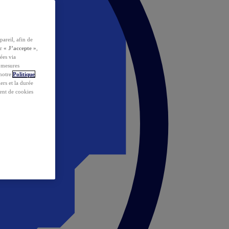
pareil, afin de
ur
« J’accepte »
,
ées via
s mesures
 notre
Politique
iers et la durée
ent de cookies