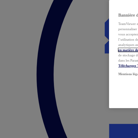
Bannière 
TeamViewer et 
personnaliser 
vous acceptez 
l’utilisation 
analytiques as
en matière de
de stockage d
dans les Para
Téléchargez
Mentions lég