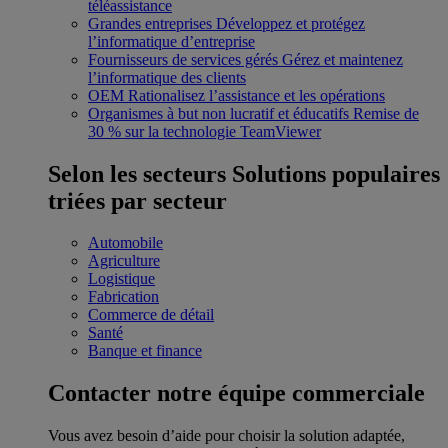
téléassistance
Grandes entreprises
Développez et protégez
l’informatique d’entreprise
Fournisseurs de services gérés
Gérez et maintenez
l’informatique des clients
OEM
Rationalisez l’assistance et les opérations
Organismes à but non lucratif et éducatifs
Remise de
30 % sur la technologie TeamViewer
Selon les secteurs
Solutions populaires
triées par secteur
Automobile
Agriculture
Logistique
Fabrication
Commerce de détail
Santé
Banque et finance
Contacter notre équipe commerciale
Vous avez besoin d’aide pour choisir la solution adaptée,