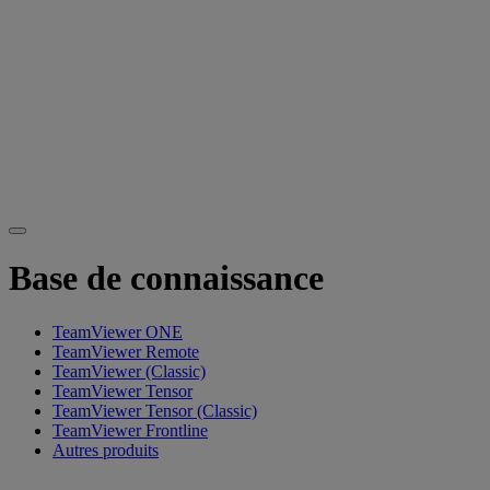
Base de connaissance
TeamViewer ONE
TeamViewer Remote
TeamViewer (Classic)
TeamViewer Tensor
TeamViewer Tensor (Classic)
TeamViewer Frontline
Autres produits