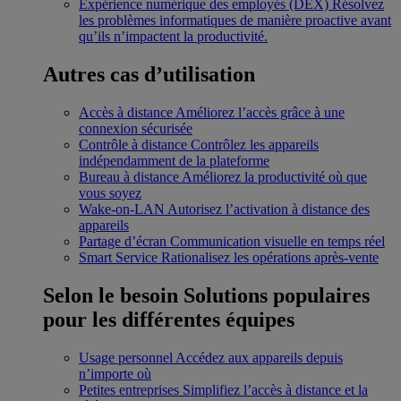
Expérience numérique des employés (DEX)
Résolvez
les problèmes informatiques de manière proactive avant
qu’ils n’impactent la productivité.
Autres cas d’utilisation
Accès à distance
Améliorez l’accès grâce à une
connexion sécurisée
Contrôle à distance
Contrôlez les appareils
indépendamment de la plateforme
Bureau à distance
Améliorez la productivité où que
vous soyez
Wake-on-LAN
Autorisez l’activation à distance des
appareils
Partage d’écran
Communication visuelle en temps réel
Smart Service
Rationalisez les opérations après-vente
Selon le besoin
Solutions populaires
pour les différentes équipes
Usage personnel
Accédez aux appareils depuis
n’importe où
Petites entreprises
Simplifiez l’accès à distance et la