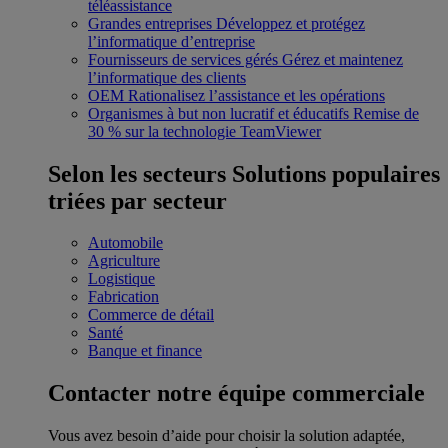
téléassistance
Grandes entreprises
Développez et protégez
l’informatique d’entreprise
Fournisseurs de services gérés
Gérez et maintenez
l’informatique des clients
OEM
Rationalisez l’assistance et les opérations
Organismes à but non lucratif et éducatifs
Remise de
30 % sur la technologie TeamViewer
Selon les secteurs
Solutions populaires
triées par secteur
Automobile
Agriculture
Logistique
Fabrication
Commerce de détail
Santé
Banque et finance
Contacter notre équipe commerciale
Vous avez besoin d’aide pour choisir la solution adaptée,