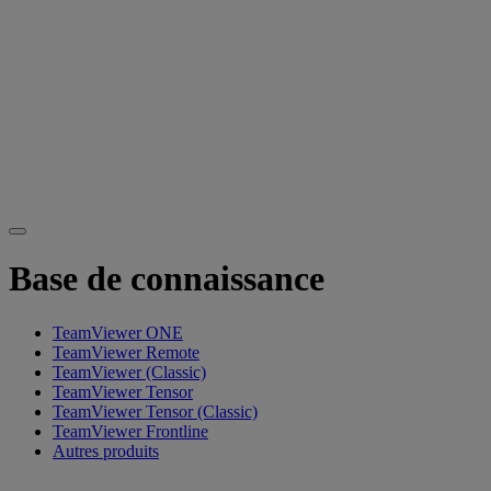
Base de connaissance
TeamViewer ONE
TeamViewer Remote
TeamViewer (Classic)
TeamViewer Tensor
TeamViewer Tensor (Classic)
TeamViewer Frontline
Autres produits