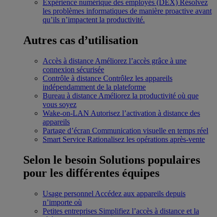
Expérience numérique des employés (DEX)
Résolvez
les problèmes informatiques de manière proactive avant
qu’ils n’impactent la productivité.
Autres cas d’utilisation
Accès à distance
Améliorez l’accès grâce à une
connexion sécurisée
Contrôle à distance
Contrôlez les appareils
indépendamment de la plateforme
Bureau à distance
Améliorez la productivité où que
vous soyez
Wake-on-LAN
Autorisez l’activation à distance des
appareils
Partage d’écran
Communication visuelle en temps réel
Smart Service
Rationalisez les opérations après-vente
Selon le besoin
Solutions populaires
pour les différentes équipes
Usage personnel
Accédez aux appareils depuis
n’importe où
Petites entreprises
Simplifiez l’accès à distance et la