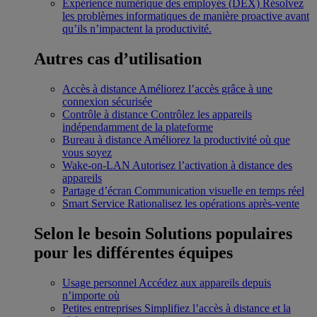
Expérience numérique des employés (DEX)
Résolvez
les problèmes informatiques de manière proactive avant
qu’ils n’impactent la productivité.
Autres cas d’utilisation
Accès à distance
Améliorez l’accès grâce à une
connexion sécurisée
Contrôle à distance
Contrôlez les appareils
indépendamment de la plateforme
Bureau à distance
Améliorez la productivité où que
vous soyez
Wake-on-LAN
Autorisez l’activation à distance des
appareils
Partage d’écran
Communication visuelle en temps réel
Smart Service
Rationalisez les opérations après-vente
Selon le besoin
Solutions populaires
pour les différentes équipes
Usage personnel
Accédez aux appareils depuis
n’importe où
Petites entreprises
Simplifiez l’accès à distance et la