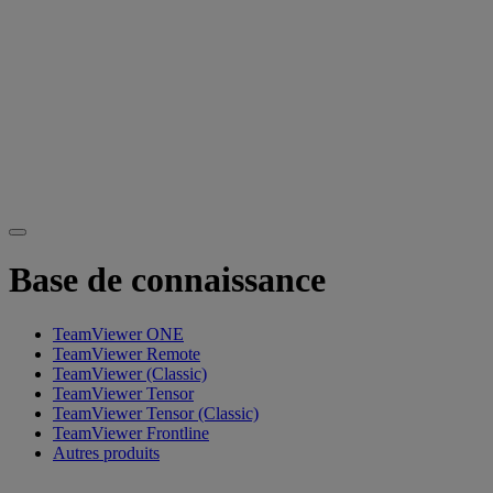
Base de connaissance
TeamViewer ONE
TeamViewer Remote
TeamViewer (Classic)
TeamViewer Tensor
TeamViewer Tensor (Classic)
TeamViewer Frontline
Autres produits