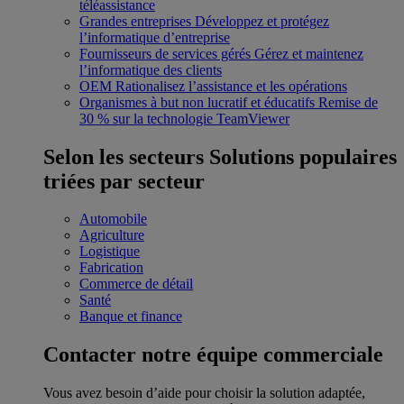
téléassistance
Grandes entreprises
Développez et protégez
l’informatique d’entreprise
Fournisseurs de services gérés
Gérez et maintenez
l’informatique des clients
OEM
Rationalisez l’assistance et les opérations
Organismes à but non lucratif et éducatifs
Remise de
30 % sur la technologie TeamViewer
Selon les secteurs
Solutions populaires
triées par secteur
Automobile
Agriculture
Logistique
Fabrication
Commerce de détail
Santé
Banque et finance
Contacter notre équipe commerciale
Vous avez besoin d’aide pour choisir la solution adaptée,