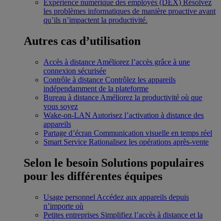
Expérience numérique des employés (DEX)
Résolvez
les problèmes informatiques de manière proactive avant
qu’ils n’impactent la productivité.
Autres cas d’utilisation
Accès à distance
Améliorez l’accès grâce à une
connexion sécurisée
Contrôle à distance
Contrôlez les appareils
indépendamment de la plateforme
Bureau à distance
Améliorez la productivité où que
vous soyez
Wake-on-LAN
Autorisez l’activation à distance des
appareils
Partage d’écran
Communication visuelle en temps réel
Smart Service
Rationalisez les opérations après-vente
Selon le besoin
Solutions populaires
pour les différentes équipes
Usage personnel
Accédez aux appareils depuis
n’importe où
Petites entreprises
Simplifiez l’accès à distance et la