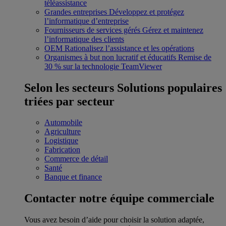
téléassistance
Grandes entreprises
Développez et protégez
l’informatique d’entreprise
Fournisseurs de services gérés
Gérez et maintenez
l’informatique des clients
OEM
Rationalisez l’assistance et les opérations
Organismes à but non lucratif et éducatifs
Remise de
30 % sur la technologie TeamViewer
Selon les secteurs
Solutions populaires
triées par secteur
Automobile
Agriculture
Logistique
Fabrication
Commerce de détail
Santé
Banque et finance
Contacter notre équipe commerciale
Vous avez besoin d’aide pour choisir la solution adaptée,