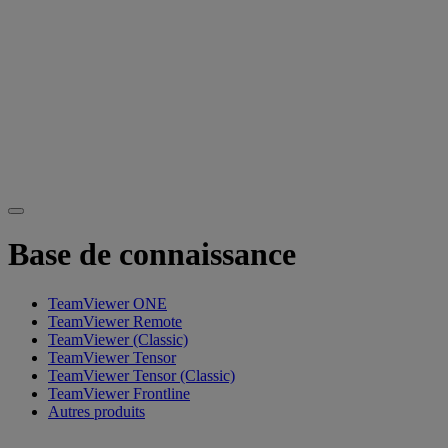
Base de connaissance
TeamViewer ONE
TeamViewer Remote
TeamViewer (Classic)
TeamViewer Tensor
TeamViewer Tensor (Classic)
TeamViewer Frontline
Autres produits