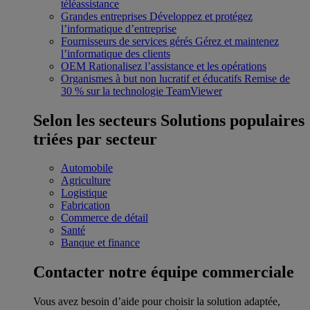
téléassistance
Grandes entreprises
Développez et protégez
l’informatique d’entreprise
Fournisseurs de services gérés
Gérez et maintenez
l’informatique des clients
OEM
Rationalisez l’assistance et les opérations
Organismes à but non lucratif et éducatifs
Remise de
30 % sur la technologie TeamViewer
Selon les secteurs
Solutions populaires
triées par secteur
Automobile
Agriculture
Logistique
Fabrication
Commerce de détail
Santé
Banque et finance
Contacter notre équipe commerciale
Vous avez besoin d’aide pour choisir la solution adaptée,