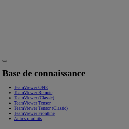
Base de connaissance
TeamViewer ONE
TeamViewer Remote
TeamViewer (Classic)
TeamViewer Tensor
TeamViewer Tensor (Classic)
TeamViewer Frontline
Autres produits