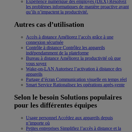
Expérience numérique des employés (DEX)
Résolvez
les problèmes informatiques de manière proactive avant
qu’ils n’impactent la productivité.
Autres cas d’utilisation
Accès à distance
Améliorez l’accès grâce à une
connexion sécurisée
Contrôle à distance
Contrôlez les appareils
indépendamment de la plateforme
Bureau à distance
Améliorez la productivité où que
vous soyez
Wake-on-LAN
Autorisez l’activation à distance des
appareils
Partage d’écran
Communication visuelle en temps réel
Smart Service
Rationalisez les opérations après-vente
Selon le besoin
Solutions populaires
pour les différentes équipes
Usage personnel
Accédez aux appareils depuis
n’importe où
Petites entreprises
Simplifiez l’accès à distance et la