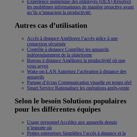
Expérience numérique des employés (DEX)
Résolvez
les problèmes informatiques de manière proactive avant
qu’ils n’impactent la productivité.
Autres cas d’utilisation
Accès à distance
Améliorez l’accès grâce à une
connexion sécurisée
Contrôle à distance
Contrôlez les appareils
indépendamment de la plateforme
Bureau à distance
Améliorez la productivité où que
vous soyez
Wake-on-LAN
Autorisez l’activation à distance des
appareils
Partage d’écran
Communication visuelle en temps réel
Smart Service
Rationalisez les opérations après-vente
Selon le besoin
Solutions populaires
pour les différentes équipes
Usage personnel
Accédez aux appareils depuis
n’importe où
Petites entreprises
Simplifiez l’accès à distance et la