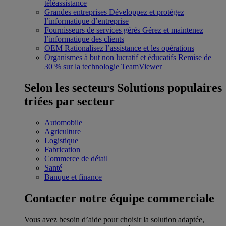
téléassistance
Grandes entreprises
Développez et protégez
l’informatique d’entreprise
Fournisseurs de services gérés
Gérez et maintenez
l’informatique des clients
OEM
Rationalisez l’assistance et les opérations
Organismes à but non lucratif et éducatifs
Remise de
30 % sur la technologie TeamViewer
Selon les secteurs
Solutions populaires
triées par secteur
Automobile
Agriculture
Logistique
Fabrication
Commerce de détail
Santé
Banque et finance
Contacter notre équipe commerciale
Vous avez besoin d’aide pour choisir la solution adaptée,