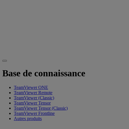
Base de connaissance
TeamViewer ONE
TeamViewer Remote
TeamViewer (Classic)
TeamViewer Tensor
TeamViewer Tensor (Classic)
TeamViewer Frontline
Autres produits