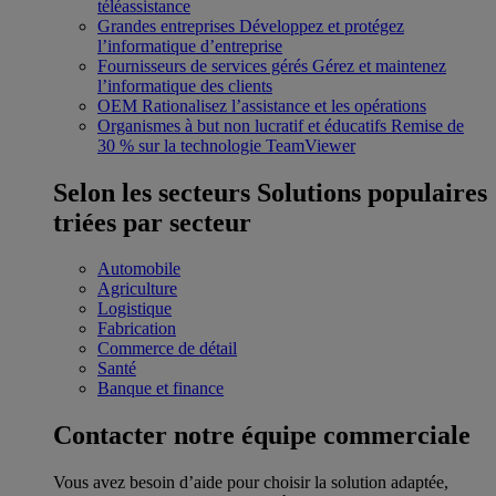
téléassistance
Grandes entreprises
Développez et protégez
l’informatique d’entreprise
Fournisseurs de services gérés
Gérez et maintenez
l’informatique des clients
OEM
Rationalisez l’assistance et les opérations
Organismes à but non lucratif et éducatifs
Remise de
30 % sur la technologie TeamViewer
Selon les secteurs
Solutions populaires
triées par secteur
Automobile
Agriculture
Logistique
Fabrication
Commerce de détail
Santé
Banque et finance
Contacter notre équipe commerciale
Vous avez besoin d’aide pour choisir la solution adaptée,