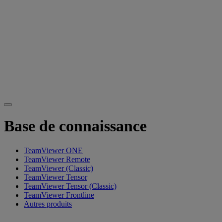
Base de connaissance
TeamViewer ONE
TeamViewer Remote
TeamViewer (Classic)
TeamViewer Tensor
TeamViewer Tensor (Classic)
TeamViewer Frontline
Autres produits