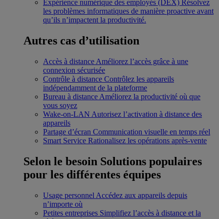
Expérience numérique des employés (DEX)
Résolvez
les problèmes informatiques de manière proactive avant
qu’ils n’impactent la productivité.
Autres cas d’utilisation
Accès à distance
Améliorez l’accès grâce à une
connexion sécurisée
Contrôle à distance
Contrôlez les appareils
indépendamment de la plateforme
Bureau à distance
Améliorez la productivité où que
vous soyez
Wake-on-LAN
Autorisez l’activation à distance des
appareils
Partage d’écran
Communication visuelle en temps réel
Smart Service
Rationalisez les opérations après-vente
Selon le besoin
Solutions populaires
pour les différentes équipes
Usage personnel
Accédez aux appareils depuis
n’importe où
Petites entreprises
Simplifiez l’accès à distance et la