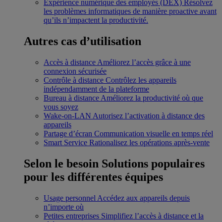
Expérience numérique des employés (DEX)
Résolvez
les problèmes informatiques de manière proactive avant
qu’ils n’impactent la productivité.
Autres cas d’utilisation
Accès à distance
Améliorez l’accès grâce à une
connexion sécurisée
Contrôle à distance
Contrôlez les appareils
indépendamment de la plateforme
Bureau à distance
Améliorez la productivité où que
vous soyez
Wake-on-LAN
Autorisez l’activation à distance des
appareils
Partage d’écran
Communication visuelle en temps réel
Smart Service
Rationalisez les opérations après-vente
Selon le besoin
Solutions populaires
pour les différentes équipes
Usage personnel
Accédez aux appareils depuis
n’importe où
Petites entreprises
Simplifiez l’accès à distance et la