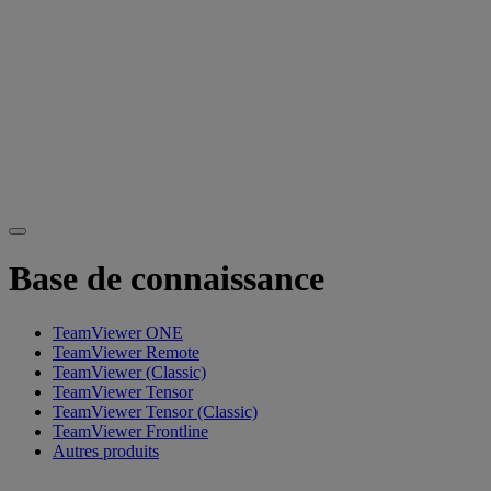
Base de connaissance
TeamViewer ONE
TeamViewer Remote
TeamViewer (Classic)
TeamViewer Tensor
TeamViewer Tensor (Classic)
TeamViewer Frontline
Autres produits