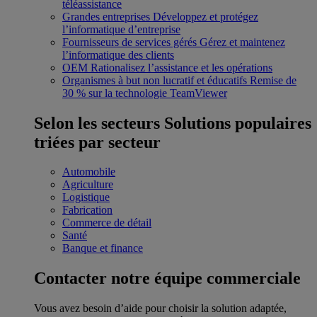
téléassistance
Grandes entreprises
Développez et protégez
l’informatique d’entreprise
Fournisseurs de services gérés
Gérez et maintenez
l’informatique des clients
OEM
Rationalisez l’assistance et les opérations
Organismes à but non lucratif et éducatifs
Remise de
30 % sur la technologie TeamViewer
Selon les secteurs
Solutions populaires
triées par secteur
Automobile
Agriculture
Logistique
Fabrication
Commerce de détail
Santé
Banque et finance
Contacter notre équipe commerciale
Vous avez besoin d’aide pour choisir la solution adaptée,