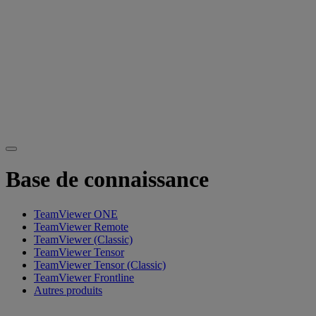
Base de connaissance
TeamViewer ONE
TeamViewer Remote
TeamViewer (Classic)
TeamViewer Tensor
TeamViewer Tensor (Classic)
TeamViewer Frontline
Autres produits