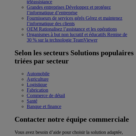
téléassistance
Grandes entreprises
Développez et protégez
l’informatique d’entreprise
Fournisseurs de services gérés
Gérez et maintenez
l’informatique des clients
OEM
Rationalisez l’assistance et les opérations
Organismes à but non lucratif et éducatifs
Remise de
30 % sur la technologie TeamViewer
Selon les secteurs
Solutions populaires
triées par secteur
Automobile
Agriculture
Logistique
Fabrication
Commerce de détail
Santé
Banque et finance
Contacter notre équipe commerciale
Vous avez besoin d’aide pour choisir la solution adaptée,