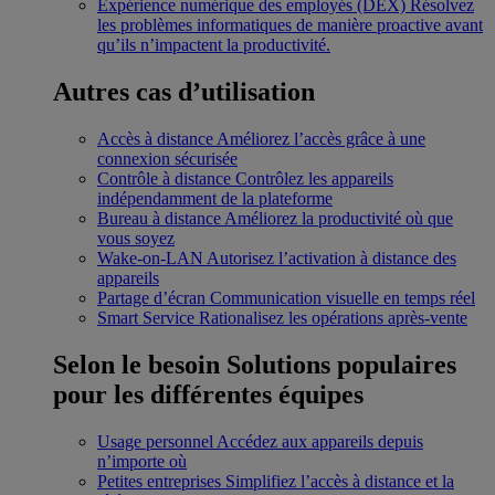
Expérience numérique des employés (DEX)
Résolvez
les problèmes informatiques de manière proactive avant
qu’ils n’impactent la productivité.
Autres cas d’utilisation
Accès à distance
Améliorez l’accès grâce à une
connexion sécurisée
Contrôle à distance
Contrôlez les appareils
indépendamment de la plateforme
Bureau à distance
Améliorez la productivité où que
vous soyez
Wake-on-LAN
Autorisez l’activation à distance des
appareils
Partage d’écran
Communication visuelle en temps réel
Smart Service
Rationalisez les opérations après-vente
Selon le besoin
Solutions populaires
pour les différentes équipes
Usage personnel
Accédez aux appareils depuis
n’importe où
Petites entreprises
Simplifiez l’accès à distance et la