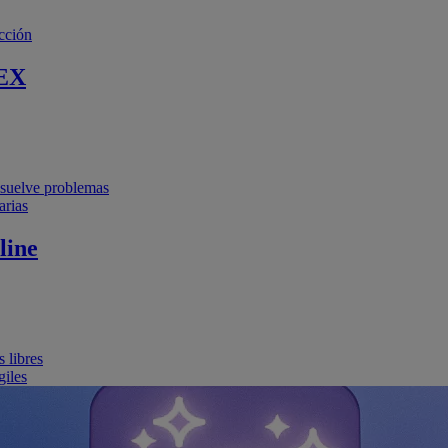
cción
EX
resuelve problemas
arias
line
 libres
giles