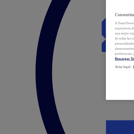
Consentim
A TeamViewer 
experiencia d
una mejor exp
de todas las 
personalizado
almacenamien
preferencias, 
Descargar T
Aviso legal