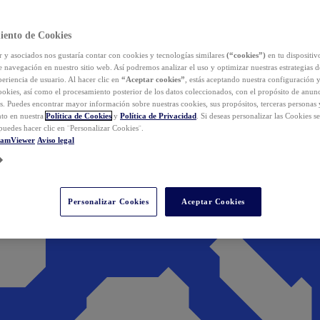
iento de Cookies
y asociados nos gustaría contar con cookies y tecnologías similares
(“cookies”)
en tu dispositiv
e navegación en nuestro sitio web. Así podremos analizar el uso y optimizar nuestras estrategias 
eriencia de usuario. Al hacer clic en
“Aceptar cookies”
, estás aceptando nuestra configuración 
cookies, así como el procesamiento posterior de los datos coleccionados, con el propósito de anun
s. Puedes encontrar mayor información sobre nuestras cookies, sus propósitos, terceras personas 
to en nuestra
Política de Cookies
y
Política de Privacidad
. Si deseas personalizar las Cookies s
puedes hacer clic en ¨Personalizar Cookies¨.
eamViewer
Aviso legal
Personalizar Cookies
Aceptar Cookies