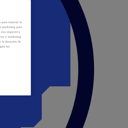
o para mejorar tu
de marketing para
y uso respectivo
cios y marketing
y la duración de
egún tus