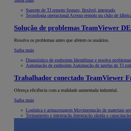
Saiba mais
Suporte de TI remoto
Seguro, flexível, integrado
Tecnologia operacional
Acesso remoto no chão de fábric
Solução de problemas
TeamViewer D
Resolva os problemas antes que afetem os usuários.
Saiba mais
Diagnóstico de endpoints
Identifique e resolva problema
Automação de endpoints
Automação de tarefas de TI roti
Trabalhador conectado
TeamViewer Fr
Ofereça eficiência com a realidade aumentada industrial.
Saiba mais
Logística e armazenagem
Movimentação de materiais se
Treinamento e integração
Integração rápida e capacitação