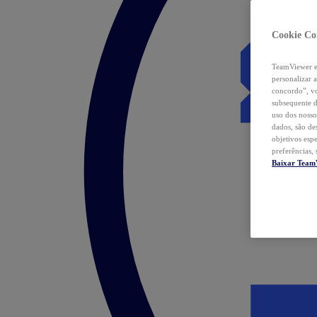
Cookie Co
TeamViewer e 
personalizar 
concordo”, vo
subsequente d
uso dos nosso
dados, são de
objetivos esp
preferências,
Baixar Team