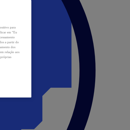
ositivo para
clicar em “Eu
ocessamento
os a partir do
samento dos
 em relação aos
 próprias