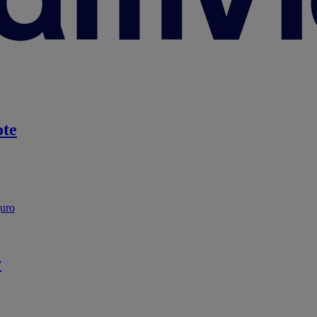
te
guro
r