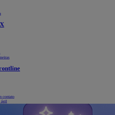
a
EX
s
neiras
ontline
m contato
 ágil