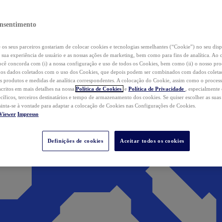
nsentimento
os seus parceiros gostariam de colocar cookies e tecnologias semelhantes (“Cookie”) no seu disp
a sua experiência de usuário e as nossas ações de marketing, bem como para fins de analítica. Ao 
cê concorda com (i) a nossa configuração e uso de todos os Cookies, bem como (ii) o nosso pr
os dados coletados com o uso dos Cookies, que depois podem ser combinados com dados coletad
s produtos e medidas de analítica correspondentes. A colocação do Cookie, assim como o proces
scritos em mais detalhes na nossa
Política de Cookies
e
Política de Privacidade
, especialmente
ecíficos, terceiros destinatários e tempo de armazenamento dos cookies. Se quiser escolher as suas
 sinta-se à vontade para adaptar a colocação de Cookies nas Configurações de Cookies.
Viewer
Impresso
Definições de cookies
Aceitar todos os cookies