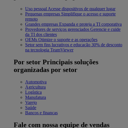
Uso pessoal
Acesse dispositivos de qualquer lugar
Pequenas empresas
Simplifique o acesso e suporte
remoto
Grandes empresas
Expanda e proteja a TI corporativa
Provedores de serviços gerenciados
Gerencie e cuide
da TI dos clientes
OEMs
Otimize o suporte e as operações
Setor sem fins lucrativos e educação
30% de desconto
na tecnologia TeamViewer
Por setor
Principais soluções
organizadas por setor
Automotiva
Agricultura
Logística
Manufatura
Varejo
Saúde
Bancos e finanças
Fale com nossa equipe de vendas