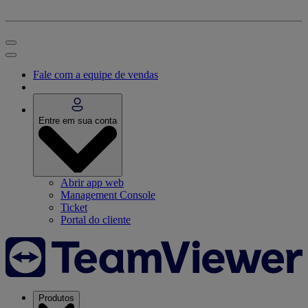
Fale com a equipe de vendas
Entre em sua conta
Abrir app web
Management Console
Ticket
Portal do cliente
Produtos