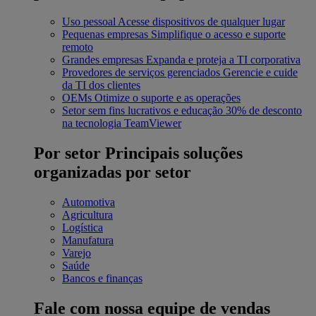
Uso pessoal
Acesse dispositivos de qualquer lugar
Pequenas empresas
Simplifique o acesso e suporte
remoto
Grandes empresas
Expanda e proteja a TI corporativa
Provedores de serviços gerenciados
Gerencie e cuide
da TI dos clientes
OEMs
Otimize o suporte e as operações
Setor sem fins lucrativos e educação
30% de desconto
na tecnologia TeamViewer
Por setor
Principais soluções
organizadas por setor
Automotiva
Agricultura
Logística
Manufatura
Varejo
Saúde
Bancos e finanças
Fale com nossa equipe de vendas