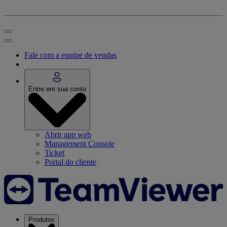
Fale com a equipe de vendas
Entre em sua conta
Abrir app web
Management Console
Ticket
Portal do cliente
Produtos