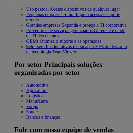
Uso pessoal
Acesse dispositivos de qualquer lugar
Pequenas empresas
Simplifique o acesso e suporte
remoto
Grandes empresas
Expanda e proteja a TI corporativa
Provedores de serviços gerenciados
Gerencie e cuide
da TI dos clientes
OEMs
Otimize o suporte e as operações
Setor sem fins lucrativos e educação
30% de desconto
na tecnologia TeamViewer
Por setor
Principais soluções
organizadas por setor
Automotiva
Agricultura
Logística
Manufatura
Varejo
Saúde
Bancos e finanças
Fale com nossa equipe de vendas