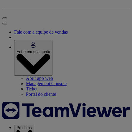
Fale com a equipe de vendas
Entre em sua conta
Abrir app web
Management Console
Ticket
Portal do cliente
Produtos