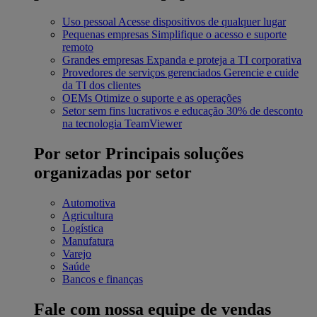
Uso pessoal
Acesse dispositivos de qualquer lugar
Pequenas empresas
Simplifique o acesso e suporte
remoto
Grandes empresas
Expanda e proteja a TI corporativa
Provedores de serviços gerenciados
Gerencie e cuide
da TI dos clientes
OEMs
Otimize o suporte e as operações
Setor sem fins lucrativos e educação
30% de desconto
na tecnologia TeamViewer
Por setor
Principais soluções
organizadas por setor
Automotiva
Agricultura
Logística
Manufatura
Varejo
Saúde
Bancos e finanças
Fale com nossa equipe de vendas