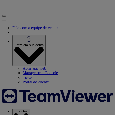
Fale com a equipe de vendas
Entre em sua conta
Abrir app web
Management Console
Ticket
Portal do cliente
Produtos