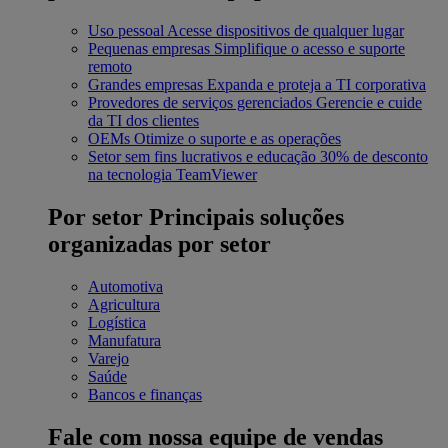
Uso pessoal
Acesse dispositivos de qualquer lugar
Pequenas empresas
Simplifique o acesso e suporte
remoto
Grandes empresas
Expanda e proteja a TI corporativa
Provedores de serviços gerenciados
Gerencie e cuide
da TI dos clientes
OEMs
Otimize o suporte e as operações
Setor sem fins lucrativos e educação
30% de desconto
na tecnologia TeamViewer
Por setor
Principais soluções
organizadas por setor
Automotiva
Agricultura
Logística
Manufatura
Varejo
Saúde
Bancos e finanças
Fale com nossa equipe de vendas