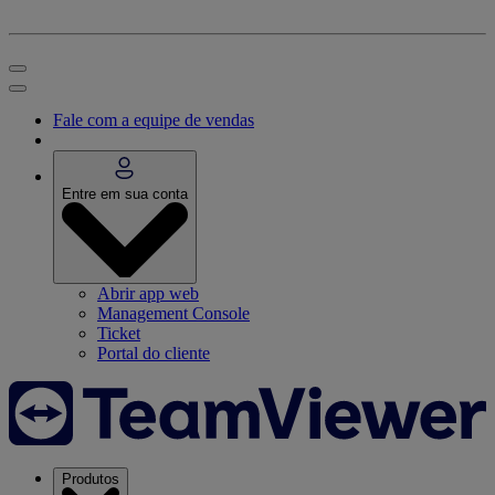
Fale com a equipe de vendas
Entre em sua conta
Abrir app web
Management Console
Ticket
Portal do cliente
Produtos