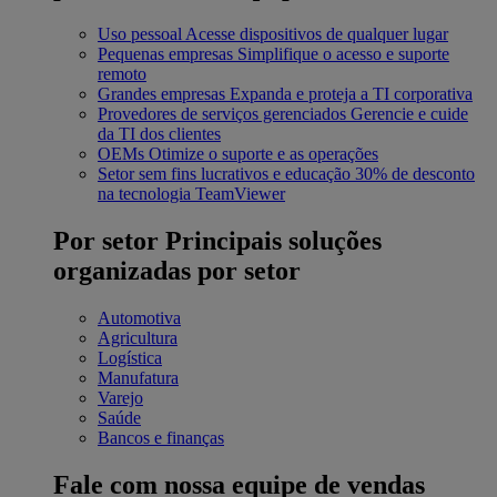
Uso pessoal
Acesse dispositivos de qualquer lugar
Pequenas empresas
Simplifique o acesso e suporte
remoto
Grandes empresas
Expanda e proteja a TI corporativa
Provedores de serviços gerenciados
Gerencie e cuide
da TI dos clientes
OEMs
Otimize o suporte e as operações
Setor sem fins lucrativos e educação
30% de desconto
na tecnologia TeamViewer
Por setor
Principais soluções
organizadas por setor
Automotiva
Agricultura
Logística
Manufatura
Varejo
Saúde
Bancos e finanças
Fale com nossa equipe de vendas