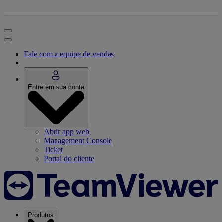
Fale com a equipe de vendas
Entre em sua conta
Abrir app web
Management Console
Ticket
Portal do cliente
Produtos