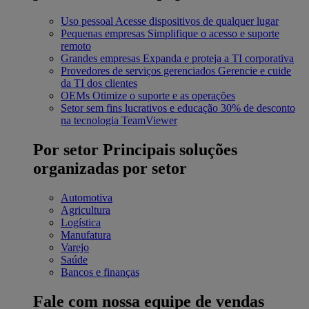
Uso pessoal
Acesse dispositivos de qualquer lugar
Pequenas empresas
Simplifique o acesso e suporte
remoto
Grandes empresas
Expanda e proteja a TI corporativa
Provedores de serviços gerenciados
Gerencie e cuide
da TI dos clientes
OEMs
Otimize o suporte e as operações
Setor sem fins lucrativos e educação
30% de desconto
na tecnologia TeamViewer
Por setor
Principais soluções
organizadas por setor
Automotiva
Agricultura
Logística
Manufatura
Varejo
Saúde
Bancos e finanças
Fale com nossa equipe de vendas