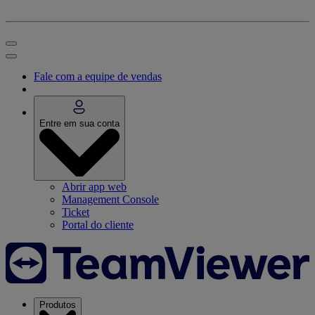
Fale com a equipe de vendas
Entre em sua conta
Abrir app web
Management Console
Ticket
Portal do cliente
Produtos