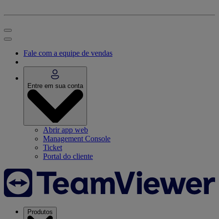
Fale com a equipe de vendas
Entre em sua conta
Abrir app web
Management Console
Ticket
Portal do cliente
Produtos