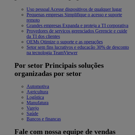
Uso pessoal
Acesse dispositivos de qualquer lugar
Pequenas empresas
Simplifique o acesso e suporte
remoto
Grandes empresas
Expanda e proteja a TI corporativa
Provedores de serviços gerenciados
Gerencie e cuide
da TI dos clientes
OEMs
Otimize o suporte e as operações
Setor sem fins lucrativos e educação
30% de desconto
na tecnologia TeamViewer
Por setor
Principais soluções
organizadas por setor
Automotiva
Agricultura
Logística
Manufatura
Varejo
Saúde
Bancos e finanças
Fale com nossa equipe de vendas