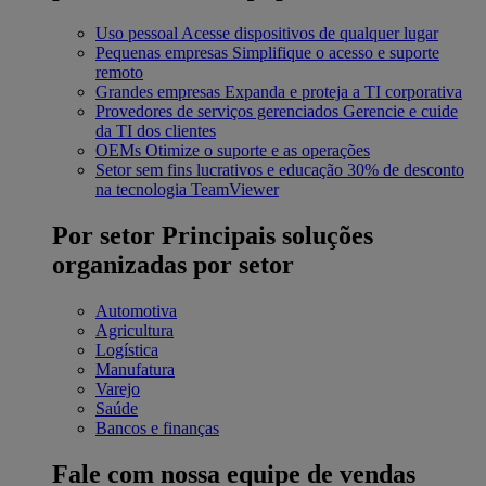
Uso pessoal
Acesse dispositivos de qualquer lugar
Pequenas empresas
Simplifique o acesso e suporte
remoto
Grandes empresas
Expanda e proteja a TI corporativa
Provedores de serviços gerenciados
Gerencie e cuide
da TI dos clientes
OEMs
Otimize o suporte e as operações
Setor sem fins lucrativos e educação
30% de desconto
na tecnologia TeamViewer
Por setor
Principais soluções
organizadas por setor
Automotiva
Agricultura
Logística
Manufatura
Varejo
Saúde
Bancos e finanças
Fale com nossa equipe de vendas