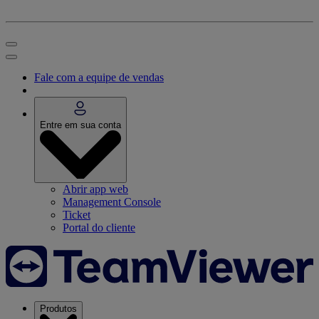
Fale com a equipe de vendas
Entre em sua conta
Abrir app web
Management Console
Ticket
Portal do cliente
Produtos