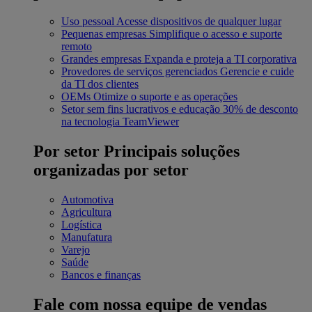
Uso pessoal
Acesse dispositivos de qualquer lugar
Pequenas empresas
Simplifique o acesso e suporte
remoto
Grandes empresas
Expanda e proteja a TI corporativa
Provedores de serviços gerenciados
Gerencie e cuide
da TI dos clientes
OEMs
Otimize o suporte e as operações
Setor sem fins lucrativos e educação
30% de desconto
na tecnologia TeamViewer
Por setor
Principais soluções
organizadas por setor
Automotiva
Agricultura
Logística
Manufatura
Varejo
Saúde
Bancos e finanças
Fale com nossa equipe de vendas