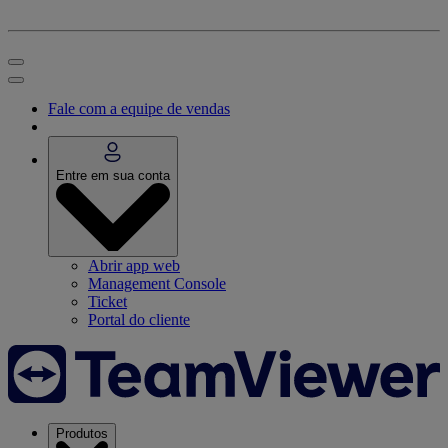
Fale com a equipe de vendas
Entre em sua conta
Abrir app web
Management Console
Ticket
Portal do cliente
Produtos