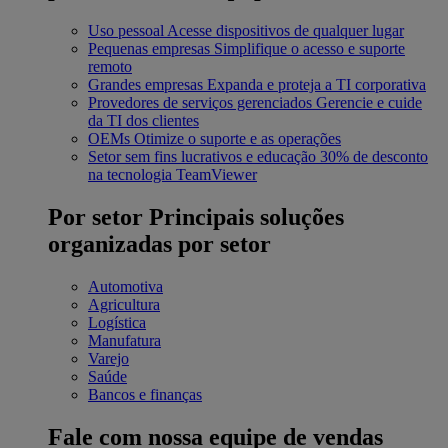
Uso pessoal
Acesse dispositivos de qualquer lugar
Pequenas empresas
Simplifique o acesso e suporte
remoto
Grandes empresas
Expanda e proteja a TI corporativa
Provedores de serviços gerenciados
Gerencie e cuide
da TI dos clientes
OEMs
Otimize o suporte e as operações
Setor sem fins lucrativos e educação
30% de desconto
na tecnologia TeamViewer
Por setor
Principais soluções
organizadas por setor
Automotiva
Agricultura
Logística
Manufatura
Varejo
Saúde
Bancos e finanças
Fale com nossa equipe de vendas