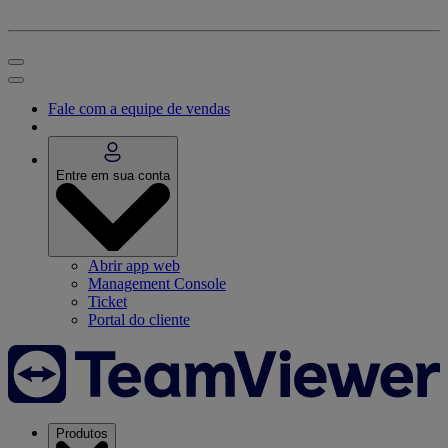
Fale com a equipe de vendas
Entre em sua conta
Abrir app web
Management Console
Ticket
Portal do cliente
Produtos