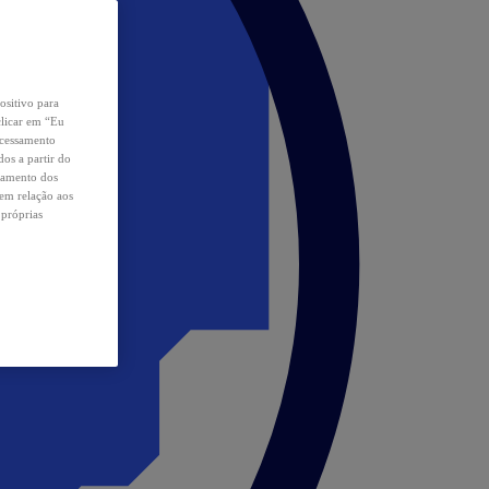
ositivo para
clicar em “Eu
ocessamento
os a partir do
samento dos
 em relação aos
 próprias