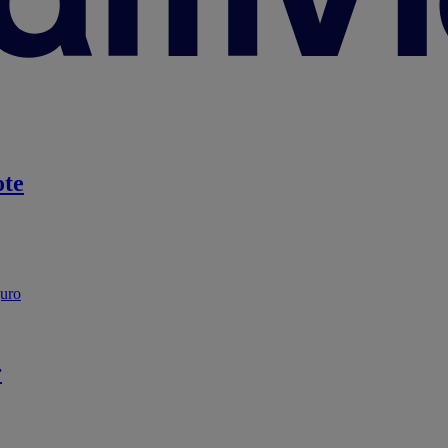
te
guro
r