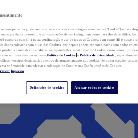
nsentimento
os seus parceiros gostariam de colocar cookies e tecnologias semelhantes (“Cookie”) no seu disp
a sua experiência de usuário e as nossas ações de marketing, bem como para fins de analítica. Ao 
cê concorda com (i) a nossa configuração e uso de todos os Cookies, bem como (ii) o nosso pr
os dados coletados com o uso dos Cookies, que depois podem ser combinados com dados coletad
s produtos e medidas de analítica correspondentes. A colocação do Cookie, assim como o proces
scritos em mais detalhes na nossa
Política de Cookies
e
Política de Privacidade
, especialmente
ecíficos, terceiros destinatários e tempo de armazenamento dos cookies. Se quiser escolher as suas
 sinta-se à vontade para adaptar a colocação de Cookies nas Configurações de Cookies.
Viewer
Impresso
Definições de cookies
Aceitar todos os cookies