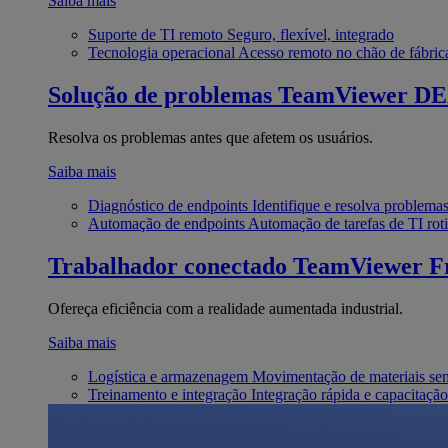
Saiba mais
Suporte de TI remoto
Seguro, flexível, integrado
Tecnologia operacional
Acesso remoto no chão de fábric
Solução de problemas
TeamViewer D
Resolva os problemas antes que afetem os usuários.
Saiba mais
Diagnóstico de endpoints
Identifique e resolva problema
Automação de endpoints
Automação de tarefas de TI roti
Trabalhador conectado
TeamViewer Fr
Ofereça eficiência com a realidade aumentada industrial.
Saiba mais
Logística e armazenagem
Movimentação de materiais se
Treinamento e integração
Integração rápida e capacitação