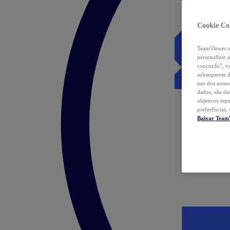
Cookie Co
TeamViewer e 
personalizar 
concordo”, vo
subsequente d
uso dos nosso
dados, são de
objetivos esp
preferências,
Baixar Team