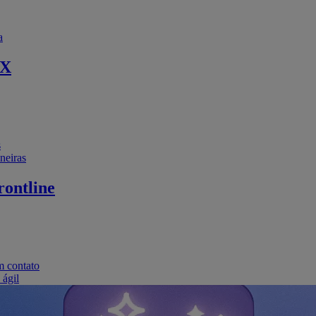
a
EX
s
neiras
ontline
m contato
 ágil