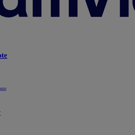
te
guro
r