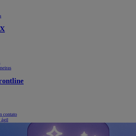
a
EX
s
neiras
ontline
m contato
 ágil