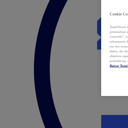
Cookie Co
TeamViewer e 
personalizar 
concordo”, vo
subsequente d
uso dos nosso
dados, são de
objetivos esp
preferências,
Baixar Team