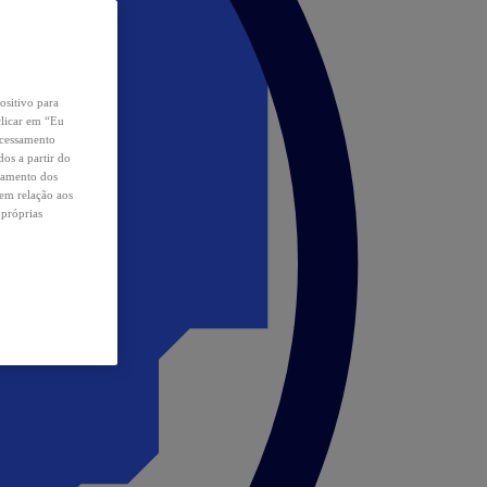
ositivo para
clicar em “Eu
ocessamento
os a partir do
samento dos
 em relação aos
 próprias