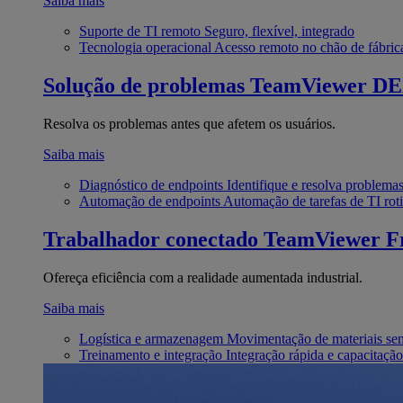
Saiba mais
Suporte de TI remoto
Seguro, flexível, integrado
Tecnologia operacional
Acesso remoto no chão de fábric
Solução de problemas
TeamViewer D
Resolva os problemas antes que afetem os usuários.
Saiba mais
Diagnóstico de endpoints
Identifique e resolva problema
Automação de endpoints
Automação de tarefas de TI roti
Trabalhador conectado
TeamViewer Fr
Ofereça eficiência com a realidade aumentada industrial.
Saiba mais
Logística e armazenagem
Movimentação de materiais se
Treinamento e integração
Integração rápida e capacitação