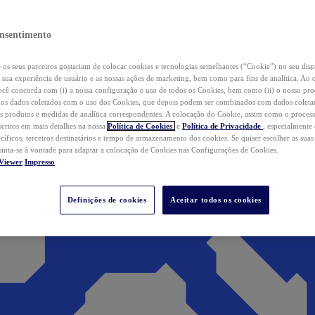
nsentimento
os seus parceiros gostariam de colocar cookies e tecnologias semelhantes (“Cookie”) no seu disp
a sua experiência de usuário e as nossas ações de marketing, bem como para fins de analítica. Ao 
cê concorda com (i) a nossa configuração e uso de todos os Cookies, bem como (ii) o nosso pr
os dados coletados com o uso dos Cookies, que depois podem ser combinados com dados coletad
s produtos e medidas de analítica correspondentes. A colocação do Cookie, assim como o proces
scritos em mais detalhes na nossa
Política de Cookies
e
Política de Privacidade
, especialmente
ecíficos, terceiros destinatários e tempo de armazenamento dos cookies. Se quiser escolher as suas
 sinta-se à vontade para adaptar a colocação de Cookies nas Configurações de Cookies.
Viewer
Impresso
Definições de cookies
Aceitar todos os cookies