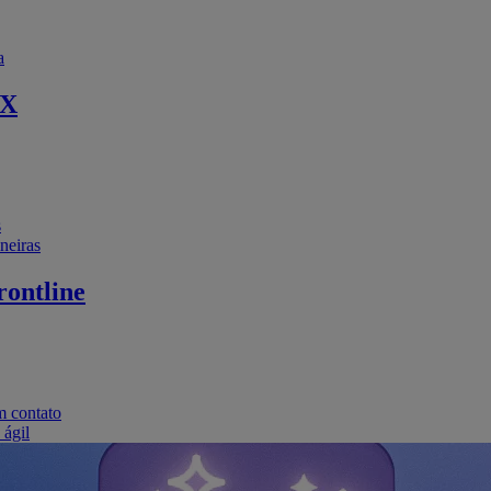
a
EX
s
neiras
ontline
m contato
 ágil