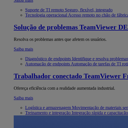
Saiba mais
Suporte de TI remoto
Seguro, flexível, integrado
Tecnologia operacional
Acesso remoto no chão de fábric
Solução de problemas
TeamViewer D
Resolva os problemas antes que afetem os usuários.
Saiba mais
Diagnóstico de endpoints
Identifique e resolva problema
Automação de endpoints
Automação de tarefas de TI roti
Trabalhador conectado
TeamViewer Fr
Ofereça eficiência com a realidade aumentada industrial.
Saiba mais
Logística e armazenagem
Movimentação de materiais se
Treinamento e integração
Integração rápida e capacitação