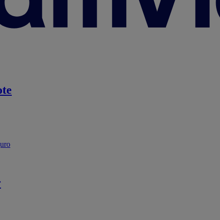
te
guro
r