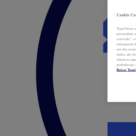
Cookie Co
TeamViewer e 
personalizar 
concordo”, vo
subsequente d
uso dos nosso
dados, são de
objetivos esp
preferências,
Baixar Team