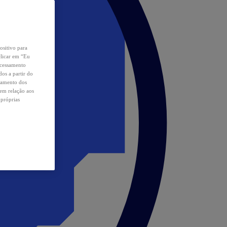
ositivo para
clicar em “Eu
ocessamento
os a partir do
samento dos
 em relação aos
 próprias