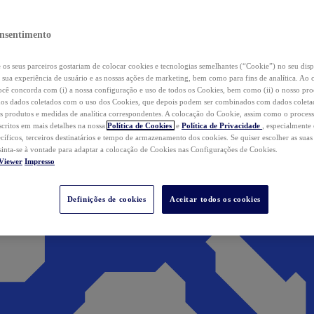
nsentimento
os seus parceiros gostariam de colocar cookies e tecnologias semelhantes (“Cookie”) no seu disp
a sua experiência de usuário e as nossas ações de marketing, bem como para fins de analítica. Ao 
cê concorda com (i) a nossa configuração e uso de todos os Cookies, bem como (ii) o nosso pr
os dados coletados com o uso dos Cookies, que depois podem ser combinados com dados coletad
s produtos e medidas de analítica correspondentes. A colocação do Cookie, assim como o proces
scritos em mais detalhes na nossa
Política de Cookies
e
Política de Privacidade
, especialmente
ecíficos, terceiros destinatários e tempo de armazenamento dos cookies. Se quiser escolher as suas
 sinta-se à vontade para adaptar a colocação de Cookies nas Configurações de Cookies.
Viewer
Impresso
Definições de cookies
Aceitar todos os cookies