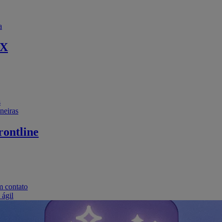
a
EX
s
neiras
ontline
m contato
 ágil