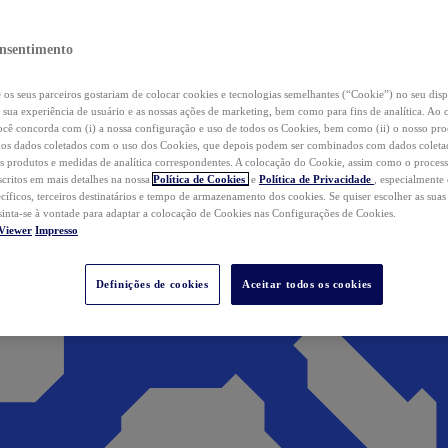
nsentimento
os seus parceiros gostariam de colocar cookies e tecnologias semelhantes (“Cookie”) no seu disp
a sua experiência de usuário e as nossas ações de marketing, bem como para fins de analítica. Ao 
cê concorda com (i) a nossa configuração e uso de todos os Cookies, bem como (ii) o nosso pr
os dados coletados com o uso dos Cookies, que depois podem ser combinados com dados coletad
s produtos e medidas de analítica correspondentes. A colocação do Cookie, assim como o proces
scritos em mais detalhes na nossa
Política de Cookies
e
Política de Privacidade
, especialmente
ecíficos, terceiros destinatários e tempo de armazenamento dos cookies. Se quiser escolher as suas
 sinta-se à vontade para adaptar a colocação de Cookies nas Configurações de Cookies.
Viewer
Impresso
Definições de cookies
Aceitar todos os cookies