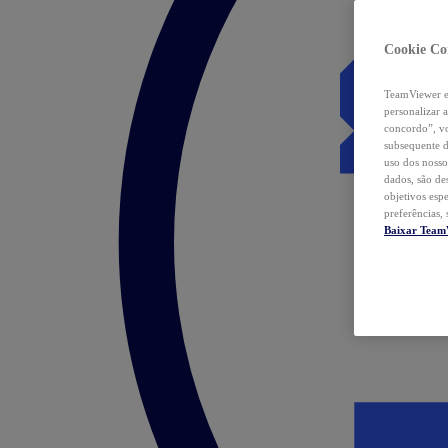
Cookie Co
TeamViewer e 
personalizar 
concordo”, vo
subsequente d
uso dos nosso
dados, são de
objetivos esp
preferências,
Baixar Team