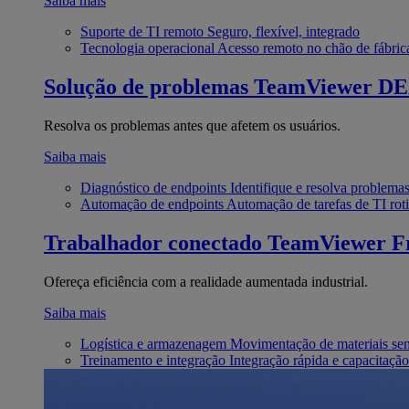
Saiba mais
Suporte de TI remoto
Seguro, flexível, integrado
Tecnologia operacional
Acesso remoto no chão de fábric
Solução de problemas
TeamViewer D
Resolva os problemas antes que afetem os usuários.
Saiba mais
Diagnóstico de endpoints
Identifique e resolva problema
Automação de endpoints
Automação de tarefas de TI roti
Trabalhador conectado
TeamViewer Fr
Ofereça eficiência com a realidade aumentada industrial.
Saiba mais
Logística e armazenagem
Movimentação de materiais se
Treinamento e integração
Integração rápida e capacitação