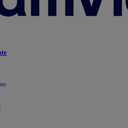
te
guro
r