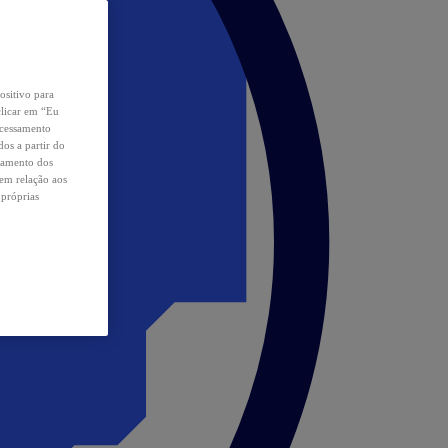
ositivo para
clicar em “Eu
ocessamento
os a partir do
samento dos
 em relação aos
 próprias