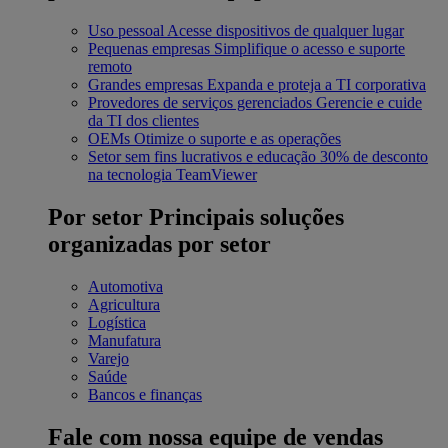
Uso pessoal
Acesse dispositivos de qualquer lugar
Pequenas empresas
Simplifique o acesso e suporte
remoto
Grandes empresas
Expanda e proteja a TI corporativa
Provedores de serviços gerenciados
Gerencie e cuide
da TI dos clientes
OEMs
Otimize o suporte e as operações
Setor sem fins lucrativos e educação
30% de desconto
na tecnologia TeamViewer
Por setor
Principais soluções
organizadas por setor
Automotiva
Agricultura
Logística
Manufatura
Varejo
Saúde
Bancos e finanças
Fale com nossa equipe de vendas