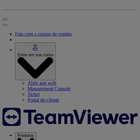
Fale com a equipe de vendas
Entre em sua conta
Abrir app web
Management Console
Ticket
Portal do cliente
Produtos