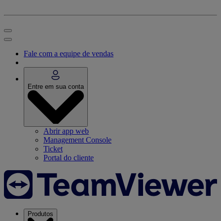
Fale com a equipe de vendas
Entre em sua conta
Abrir app web
Management Console
Ticket
Portal do cliente
Produtos