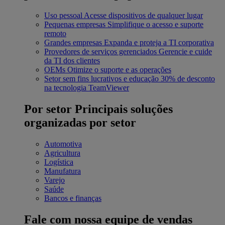
Uso pessoal
Acesse dispositivos de qualquer lugar
Pequenas empresas
Simplifique o acesso e suporte
remoto
Grandes empresas
Expanda e proteja a TI corporativa
Provedores de serviços gerenciados
Gerencie e cuide
da TI dos clientes
OEMs
Otimize o suporte e as operações
Setor sem fins lucrativos e educação
30% de desconto
na tecnologia TeamViewer
Por setor
Principais soluções
organizadas por setor
Automotiva
Agricultura
Logística
Manufatura
Varejo
Saúde
Bancos e finanças
Fale com nossa equipe de vendas