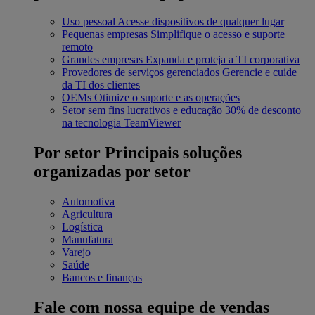
Uso pessoal
Acesse dispositivos de qualquer lugar
Pequenas empresas
Simplifique o acesso e suporte
remoto
Grandes empresas
Expanda e proteja a TI corporativa
Provedores de serviços gerenciados
Gerencie e cuide
da TI dos clientes
OEMs
Otimize o suporte e as operações
Setor sem fins lucrativos e educação
30% de desconto
na tecnologia TeamViewer
Por setor
Principais soluções
organizadas por setor
Automotiva
Agricultura
Logística
Manufatura
Varejo
Saúde
Bancos e finanças
Fale com nossa equipe de vendas