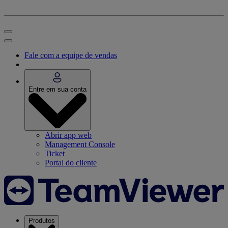
Fale com a equipe de vendas
Entre em sua conta
Abrir app web
Management Console
Ticket
Portal do cliente
Produtos