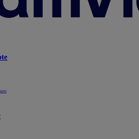
te
guro
r