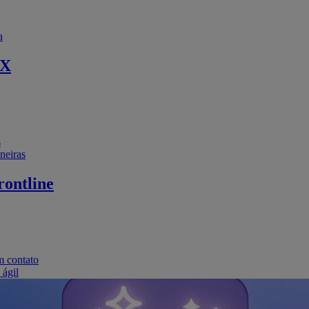
a
EX
s
neiras
ontline
m contato
 ágil