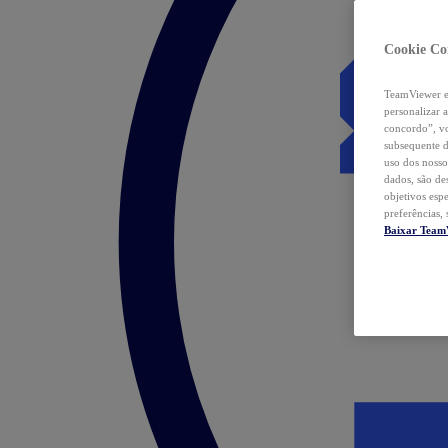
Cookie Co
TeamViewer e 
personalizar 
concordo”, vo
subsequente d
uso dos nosso
dados, são de
objetivos esp
preferências,
Baixar Team