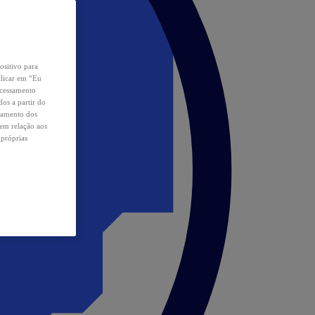
ositivo para
clicar em “Eu
ocessamento
os a partir do
samento dos
 em relação aos
 próprias