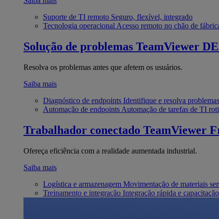
Saiba mais
Suporte de TI remoto
Seguro, flexível, integrado
Tecnologia operacional
Acesso remoto no chão de fábric
Solução de problemas
TeamViewer D
Resolva os problemas antes que afetem os usuários.
Saiba mais
Diagnóstico de endpoints
Identifique e resolva problema
Automação de endpoints
Automação de tarefas de TI roti
Trabalhador conectado
TeamViewer Fr
Ofereça eficiência com a realidade aumentada industrial.
Saiba mais
Logística e armazenagem
Movimentação de materiais se
Treinamento e integração
Integração rápida e capacitação