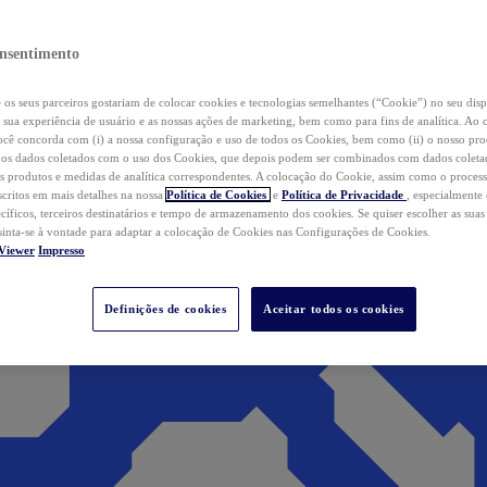
nsentimento
os seus parceiros gostariam de colocar cookies e tecnologias semelhantes (“Cookie”) no seu disp
a sua experiência de usuário e as nossas ações de marketing, bem como para fins de analítica. Ao 
cê concorda com (i) a nossa configuração e uso de todos os Cookies, bem como (ii) o nosso pr
os dados coletados com o uso dos Cookies, que depois podem ser combinados com dados coletad
s produtos e medidas de analítica correspondentes. A colocação do Cookie, assim como o proces
scritos em mais detalhes na nossa
Política de Cookies
e
Política de Privacidade
, especialmente
ecíficos, terceiros destinatários e tempo de armazenamento dos cookies. Se quiser escolher as suas
 sinta-se à vontade para adaptar a colocação de Cookies nas Configurações de Cookies.
Viewer
Impresso
Definições de cookies
Aceitar todos os cookies