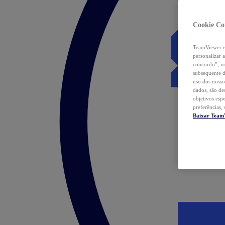
Cookie Co
TeamViewer e 
personalizar 
concordo”, vo
subsequente d
uso dos nosso
dados, são de
objetivos esp
preferências,
Baixar Team