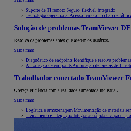
Saiba mais
Suporte de TI remoto
Seguro, flexível, integrado
Tecnologia operacional
Acesso remoto no chão de fábric
Solução de problemas
TeamViewer D
Resolva os problemas antes que afetem os usuários.
Saiba mais
Diagnóstico de endpoints
Identifique e resolva problema
Automação de endpoints
Automação de tarefas de TI roti
Trabalhador conectado
TeamViewer Fr
Ofereça eficiência com a realidade aumentada industrial.
Saiba mais
Logística e armazenagem
Movimentação de materiais se
Treinamento e integração
Integração rápida e capacitação