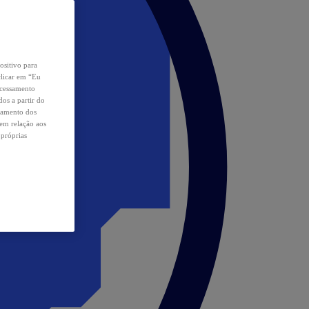
ositivo para
clicar em “Eu
ocessamento
os a partir do
samento dos
 em relação aos
 próprias