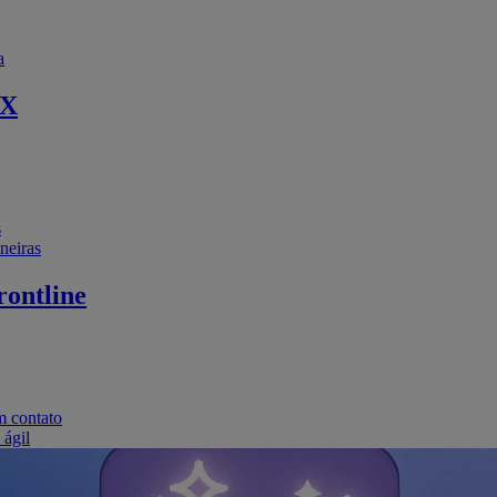
a
EX
s
neiras
ontline
m contato
 ágil