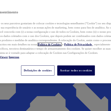
nsentimento
os seus parceiros gostariam de colocar cookies e tecnologias semelhantes (“Cookie”) no seu disp
a sua experiência de usuário e as nossas ações de marketing, bem como para fins de analítica. Ao 
cê concorda com (i) a nossa configuração e uso de todos os Cookies, bem como (ii) o nosso pr
os dados coletados com o uso dos Cookies, que depois podem ser combinados com dados coletad
s produtos e medidas de analítica correspondentes. A colocação do Cookie, assim como o proces
scritos em mais detalhes na nossa
Política de Cookies
e
Política de Privacidade
, especialmente
ecíficos, terceiros destinatários e tempo de armazenamento dos cookies. Se quiser escolher as suas
 sinta-se à vontade para adaptar a colocação de Cookies nas Configurações de Cookies.
Viewer
Impresso
Definições de cookies
Aceitar todos os cookies