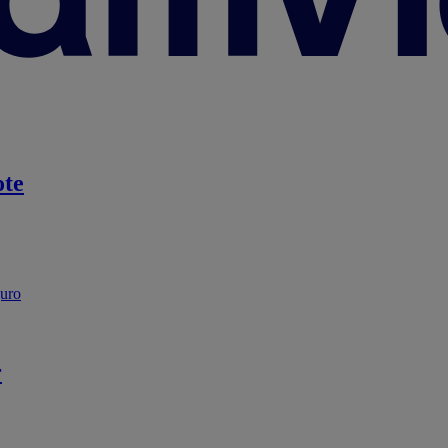
te
guro
r