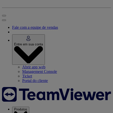
Fale com a equipe de vendas
Entre em sua conta
Abrir app web
Management Console
Ticket
Portal do cliente
Produtos