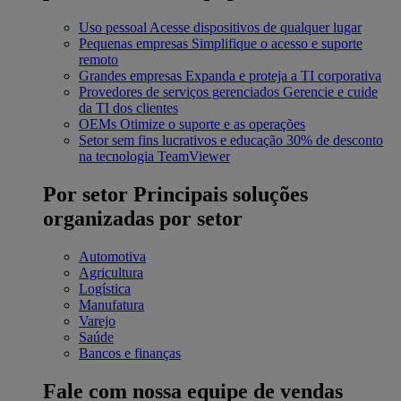
Uso pessoal
Acesse dispositivos de qualquer lugar
Pequenas empresas
Simplifique o acesso e suporte
remoto
Grandes empresas
Expanda e proteja a TI corporativa
Provedores de serviços gerenciados
Gerencie e cuide
da TI dos clientes
OEMs
Otimize o suporte e as operações
Setor sem fins lucrativos e educação
30% de desconto
na tecnologia TeamViewer
Por setor
Principais soluções
organizadas por setor
Automotiva
Agricultura
Logística
Manufatura
Varejo
Saúde
Bancos e finanças
Fale com nossa equipe de vendas