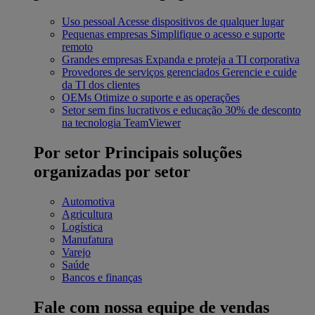
Uso pessoal
Acesse dispositivos de qualquer lugar
Pequenas empresas
Simplifique o acesso e suporte
remoto
Grandes empresas
Expanda e proteja a TI corporativa
Provedores de serviços gerenciados
Gerencie e cuide
da TI dos clientes
OEMs
Otimize o suporte e as operações
Setor sem fins lucrativos e educação
30% de desconto
na tecnologia TeamViewer
Por setor
Principais soluções
organizadas por setor
Automotiva
Agricultura
Logística
Manufatura
Varejo
Saúde
Bancos e finanças
Fale com nossa equipe de vendas