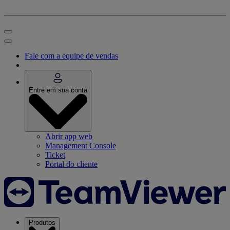
Fale com a equipe de vendas
Entre em sua conta
Abrir app web
Management Console
Ticket
Portal do cliente
Produtos