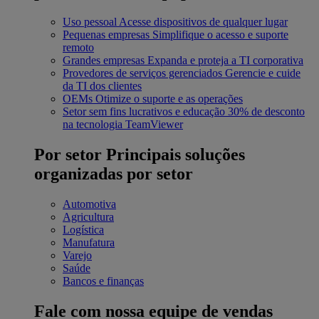
Uso pessoal
Acesse dispositivos de qualquer lugar
Pequenas empresas
Simplifique o acesso e suporte
remoto
Grandes empresas
Expanda e proteja a TI corporativa
Provedores de serviços gerenciados
Gerencie e cuide
da TI dos clientes
OEMs
Otimize o suporte e as operações
Setor sem fins lucrativos e educação
30% de desconto
na tecnologia TeamViewer
Por setor
Principais soluções
organizadas por setor
Automotiva
Agricultura
Logística
Manufatura
Varejo
Saúde
Bancos e finanças
Fale com nossa equipe de vendas