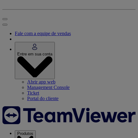
Fale com a equipe de vendas
Entre em sua conta
Abrir app web
Management Console
Ticket
Portal do cliente
Produtos