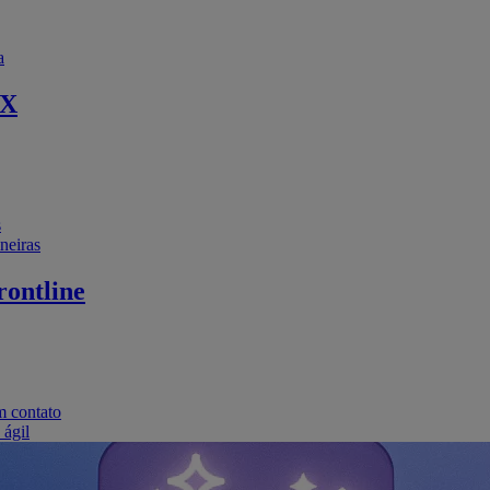
a
EX
s
neiras
ontline
m contato
 ágil