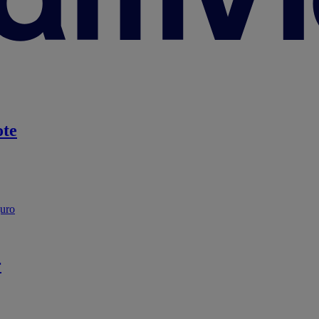
te
guro
r