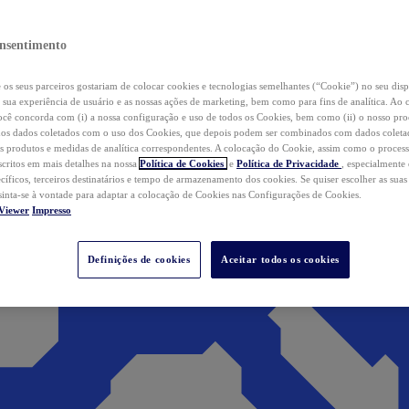
nsentimento
os seus parceiros gostariam de colocar cookies e tecnologias semelhantes (“Cookie”) no seu disp
a sua experiência de usuário e as nossas ações de marketing, bem como para fins de analítica. Ao 
cê concorda com (i) a nossa configuração e uso de todos os Cookies, bem como (ii) o nosso pr
os dados coletados com o uso dos Cookies, que depois podem ser combinados com dados coletad
s produtos e medidas de analítica correspondentes. A colocação do Cookie, assim como o proces
scritos em mais detalhes na nossa
Política de Cookies
e
Política de Privacidade
, especialmente
ecíficos, terceiros destinatários e tempo de armazenamento dos cookies. Se quiser escolher as suas
 sinta-se à vontade para adaptar a colocação de Cookies nas Configurações de Cookies.
Viewer
Impresso
Definições de cookies
Aceitar todos os cookies