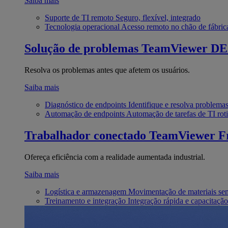
Saiba mais
Suporte de TI remoto
Seguro, flexível, integrado
Tecnologia operacional
Acesso remoto no chão de fábric
Solução de problemas
TeamViewer D
Resolva os problemas antes que afetem os usuários.
Saiba mais
Diagnóstico de endpoints
Identifique e resolva problema
Automação de endpoints
Automação de tarefas de TI roti
Trabalhador conectado
TeamViewer Fr
Ofereça eficiência com a realidade aumentada industrial.
Saiba mais
Logística e armazenagem
Movimentação de materiais se
Treinamento e integração
Integração rápida e capacitação