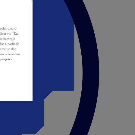
ositivo para
clicar em “Eu
ocessamento
os a partir do
samento dos
 em relação aos
 próprias