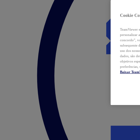
Cookie Co
TeamViewer e 
personalizar 
concordo”, vo
subsequente d
uso dos nosso
dados, são de
objetivos esp
preferências,
Baixar Team