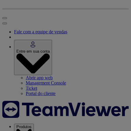
Fale com a equipe de vendas
Entre em sua conta
Abrir app web
Management Console
Ticket
Portal do cliente
Produtos