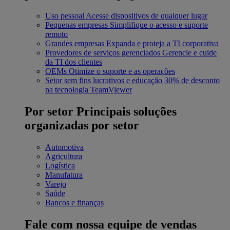
Uso pessoal
Acesse dispositivos de qualquer lugar
Pequenas empresas
Simplifique o acesso e suporte
remoto
Grandes empresas
Expanda e proteja a TI corporativa
Provedores de serviços gerenciados
Gerencie e cuide
da TI dos clientes
OEMs
Otimize o suporte e as operações
Setor sem fins lucrativos e educação
30% de desconto
na tecnologia TeamViewer
Por setor
Principais soluções
organizadas por setor
Automotiva
Agricultura
Logística
Manufatura
Varejo
Saúde
Bancos e finanças
Fale com nossa equipe de vendas