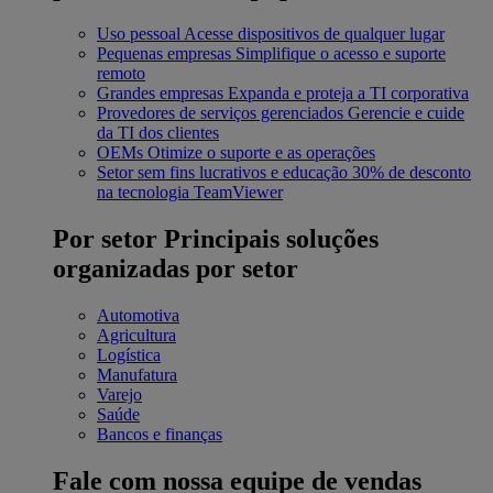
Uso pessoal
Acesse dispositivos de qualquer lugar
Pequenas empresas
Simplifique o acesso e suporte
remoto
Grandes empresas
Expanda e proteja a TI corporativa
Provedores de serviços gerenciados
Gerencie e cuide
da TI dos clientes
OEMs
Otimize o suporte e as operações
Setor sem fins lucrativos e educação
30% de desconto
na tecnologia TeamViewer
Por setor
Principais soluções
organizadas por setor
Automotiva
Agricultura
Logística
Manufatura
Varejo
Saúde
Bancos e finanças
Fale com nossa equipe de vendas