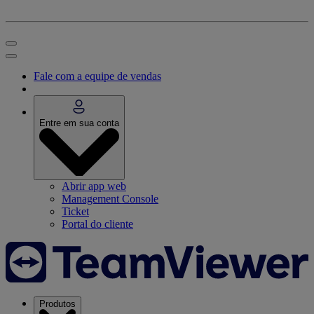
Fale com a equipe de vendas
Entre em sua conta
Abrir app web
Management Console
Ticket
Portal do cliente
Produtos